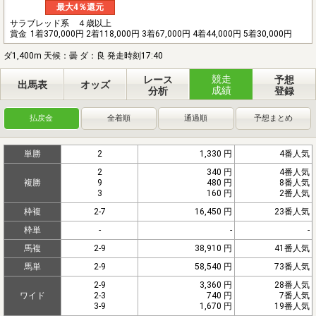
最大4％還元
サラブレッド系 ４歳以上
賞金
1着370,000円 2着118,000円 3着67,000円 4着44,000円 5着30,000円
ダ1,400m 天候：曇 ダ：良 発走時刻17:40
競走
レース
予想
出馬表
オッズ
成績
分析
登録
払戻金
全着順
通過順
予想まとめ
単勝
2
1,330 円
4番人気
2
340 円
4番人気
複勝
9
480 円
8番人気
3
160 円
2番人気
枠複
2-7
16,450 円
23番人気
枠単
-
-
-
馬複
2-9
38,910 円
41番人気
馬単
2-9
58,540 円
73番人気
2-9
3,360 円
28番人気
ワイド
2-3
740 円
7番人気
3-9
1,670 円
19番人気