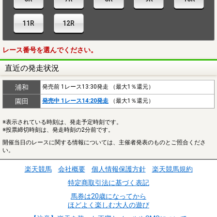
11R
12R
レース番号を選んでください。
直近の発走状況
浦和
発売前 1レース13:30発走 （最大1％還元）
園田
発売中 1レース14:20発走
（最大1％還元）
※表示されている時刻は、発走予定時刻です。
※投票締切時刻は、発走時刻の2分前です。
開催当日のレースに関する情報については、主催者発表のものとご照合くださ
い。
楽天競馬
会社概要
個人情報保護方針
楽天競馬規約
特定商取引法に基づく表記
馬券は20歳になってから
ほどよく楽しむ大人の遊び