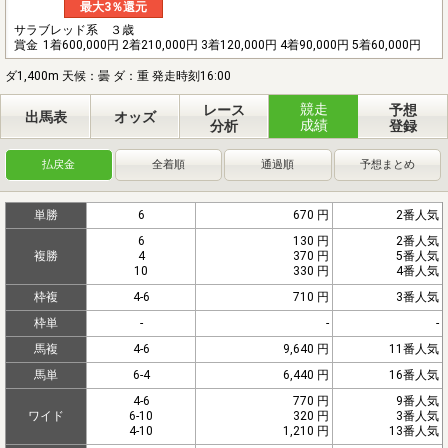
最大3％還元
サラブレッド系 ３歳
賞金
1着600,000円 2着210,000円 3着120,000円 4着90,000円 5着60,000円
ダ1,400m 天候：曇 ダ：重 発走時刻16:00
競走
レース
予想
出馬表
オッズ
成績
分析
登録
払戻金
全着順
通過順
予想まとめ
単勝
6
670 円
2番人気
6
130 円
2番人気
複勝
4
370 円
5番人気
10
330 円
4番人気
枠複
4-6
710 円
3番人気
枠単
-
-
-
馬複
4-6
9,640 円
11番人気
馬単
6-4
6,440 円
16番人気
4-6
770 円
9番人気
ワイド
6-10
320 円
3番人気
4-10
1,210 円
13番人気