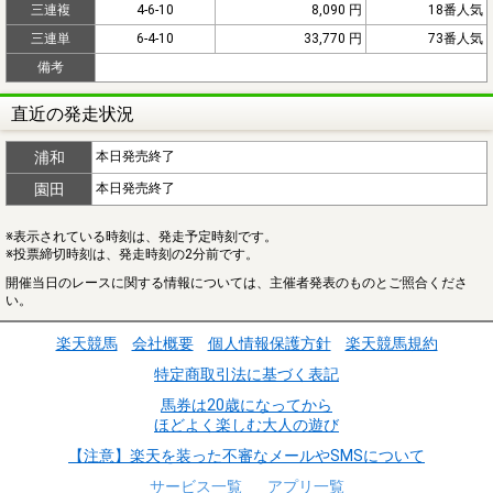
三連複
4-6-10
8,090 円
18番人気
三連単
6-4-10
33,770 円
73番人気
備考
直近の発走状況
浦和
本日発売終了
園田
本日発売終了
※表示されている時刻は、発走予定時刻です。
※投票締切時刻は、発走時刻の2分前です。
開催当日のレースに関する情報については、主催者発表のものとご照合くださ
い。
楽天競馬
会社概要
個人情報保護方針
楽天競馬規約
特定商取引法に基づく表記
馬券は20歳になってから
ほどよく楽しむ大人の遊び
【注意】楽天を装った不審なメールやSMSについて
サービス一覧
アプリ一覧