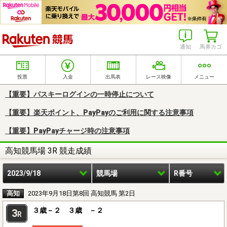
楽天競馬
通知
馬券カゴ
投票
入金
出馬表
レース映像
メニュー
【重要】パスキーログインの一時停止について
【重要】楽天ポイント、PayPayのご利用に関する注意事項
【重要】PayPayチャージ時の注意事項
高知競馬場 3R 競走成績
2023/9/18
競馬場
R番号
高知
2023年9月18日第8回 高知競馬 第2日
３歳－２ ３歳 －２
3
R