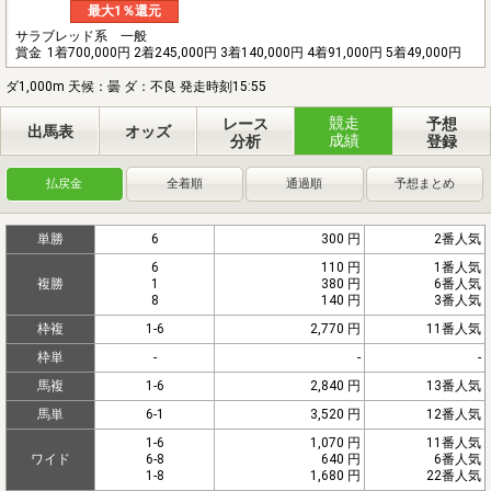
最大1％還元
サラブレッド系 一般
賞金
1着700,000円 2着245,000円 3着140,000円 4着91,000円 5着49,000円
ダ1,000m 天候：曇 ダ：不良 発走時刻15:55
競走
レース
予想
出馬表
オッズ
成績
分析
登録
払戻金
全着順
通過順
予想まとめ
単勝
6
300 円
2番人気
6
110 円
1番人気
複勝
1
380 円
6番人気
8
140 円
3番人気
枠複
1-6
2,770 円
11番人気
枠単
-
-
-
馬複
1-6
2,840 円
13番人気
馬単
6-1
3,520 円
12番人気
1-6
1,070 円
11番人気
ワイド
6-8
640 円
6番人気
1-8
1,680 円
22番人気