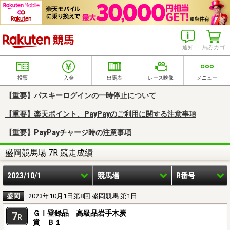
楽天競馬
通知
馬券カゴ
投票
入金
出馬表
レース映像
メニュー
【重要】パスキーログインの一時停止について
【重要】楽天ポイント、PayPayのご利用に関する注意事項
【重要】PayPayチャージ時の注意事項
盛岡競馬場 7R 競走成績
2023/10/1
競馬場
R番号
盛岡
2023年10月1日第8回 盛岡競馬 第1日
ＧＩ登録品 高級品岩手木炭
7
R
賞 Ｂ１