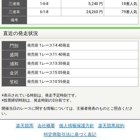
三連複
1-6-8
5,240 円
18番人気
三連単
6-1-8
24,260 円
79番人気
備考
直近の発走状況
門別
発売前 1レース14:40発走
盛岡
発売前 1レース11:40発走
浦和
発売前 1レース13:30発走
金沢
発売前 1レース15:05発走
笠松
発売前 1レース10:55発走
※表示されている時刻は、発走予定時刻です。
※投票締切時刻は、発走時刻の2分前です。
開催当日のレースに関する情報については、主催者発表のものとご照合くださ
い。
楽天競馬
会社概要
個人情報保護方針
楽天競馬規約
特定商取引法に基づく表記