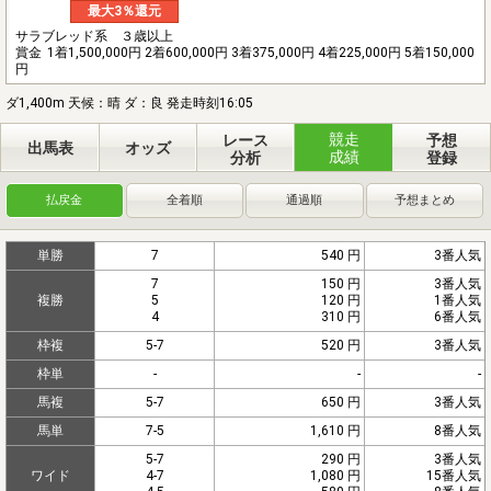
最大3％還元
サラブレッド系 ３歳以上
賞金
1着1,500,000円 2着600,000円 3着375,000円 4着225,000円 5着150,000
円
ダ1,400m 天候：晴 ダ：良 発走時刻16:05
競走
レース
予想
出馬表
オッズ
成績
分析
登録
払戻金
全着順
通過順
予想まとめ
単勝
7
540 円
3番人気
7
150 円
3番人気
複勝
5
120 円
1番人気
4
310 円
6番人気
枠複
5-7
520 円
3番人気
枠単
-
-
-
馬複
5-7
650 円
3番人気
馬単
7-5
1,610 円
8番人気
5-7
290 円
3番人気
ワイド
4-7
1,080 円
15番人気