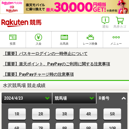
楽天競馬
通知
馬券カゴ
投票
入金
出馬表
レース映像
メニュー
【重要】パスキーログインの一時停止について
【重要】楽天ポイント、PayPayのご利用に関する注意事項
【重要】PayPayチャージ時の注意事項
水沢競馬場 競走成績
2024/4/23
競馬場
R番号
1R
2R
3R
4R
5R
6R
7R
8R
9R
10R