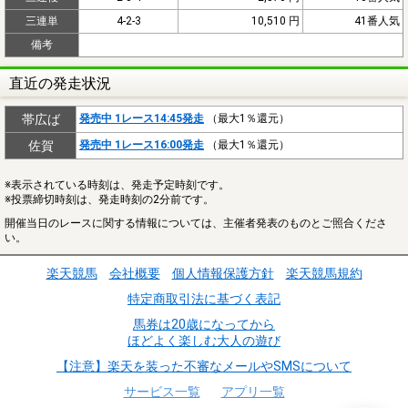
三連単
4-2-3
10,510 円
41番人気
備考
直近の発走状況
帯広ば
発売中 1レース14:45発走
（最大1％還元）
佐賀
発売中 1レース16:00発走
（最大1％還元）
※表示されている時刻は、発走予定時刻です。
※投票締切時刻は、発走時刻の2分前です。
開催当日のレースに関する情報については、主催者発表のものとご照合くださ
い。
楽天競馬
会社概要
個人情報保護方針
楽天競馬規約
特定商取引法に基づく表記
馬券は20歳になってから
ほどよく楽しむ大人の遊び
【注意】楽天を装った不審なメールやSMSについて
サービス一覧
アプリ一覧