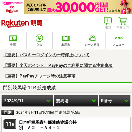
楽天競馬
通知
馬券カゴ
投票
入金
出馬表
レース映像
メニュー
【重要】パスキーログインの一時停止について
【重要】楽天ポイント、PayPayのご利用に関する注意事項
【重要】PayPayチャージ時の注意事項
門別競馬場 11R 競走成績
2024/9/11
競馬場
R番号
門別
2024年9月11日第11回 門別競馬 第5日
日本軽種馬青年部連絡協議会特
11
R
別 Ａ２ ～Ａ４－１