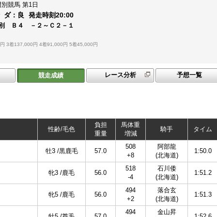
門別競馬
第1日
ダ：
良
発走時刻
20:00
別 Ｂ４ －２～Ｃ２－１
0円
3着137,000円
4着91,000円
5着45,000円
レース分析
予想一覧
競走成績
負担
馬体重
性齢/毛色
騎手
タイム
重量
増減
508
阿部龍
牡3 /黒鹿毛
57.0
1:50.0
+8
(北海道)
518
石川倭
牝3 /鹿毛
56.0
1:51.2
-4
(北海道)
494
落合玄
牝5 /鹿毛
56.0
1:51.3
+2
(北海道)
494
金山昇
牡5 /芦毛
57.0
1:52.6