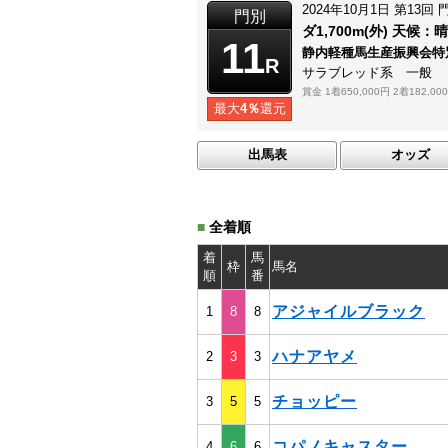
2024年10月1日
第13回
門別
ダ1,700m(外)
天候：
晴
11
静内軽種馬生産振興会特
R
サラブレッド系 一般
賞金
1着650,000円
2着182,00
最大
4％
還元
出馬表
オッズ
■
全着順
着
馬
枠
馬名
順
番
アジャイルブラック
1
8
8
ハナアヤメ
2
3
3
チョッピー
3
5
5
コパノキャスター
4
6
6