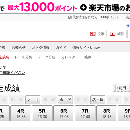
[楽天銀行]もれなく1000ポイント
楽
サ
投票
精算
予想
お知らせ
おトク情報
ガイド
情報サイトUma+
走成績
レース分析
データ分析
カレンダー
映像
いて
ご確認ください
競走成績
前日
 和
船 橋
大 井
川 崎
金 沢
笠 松
名古屋
園 田
姫
R
4R
5R
6R
7R
8R
9
:25
15:55
16:30
17:05
17:40
18:15
18: