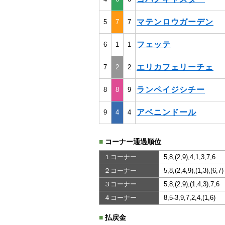
マテンロウガーデン
5
7
7
フェッテ
6
1
1
エリカフェリーチェ
7
2
2
ランペイジシチー
8
8
9
アベニンドール
9
4
4
■
コーナー通過順位
１コーナー
5,8,(2,9),4,1,3,7,6
２コーナー
5,8,(2,4,9),(1,3),(6,7)
３コーナー
5,8,(2,9),(1,4,3),7,6
４コーナー
8,5-3,9,7,2,4,(1,6)
■
払戻金