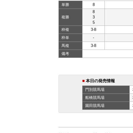
単勝
8
8
複勝
3
5
枠複
3-8
枠単
-
馬複
3-8
備考
■
本日の発売情報
門別
競馬場
船橋
競馬場
園田
競馬場