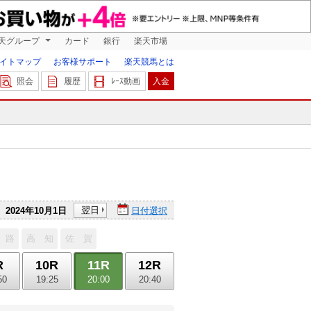
天グループ
カード
銀行
楽天市場
イトマップ
お客様サポート
楽天競馬とは
照会
履歴
ﾚｰｽ動画
入金
翌日
2024年10月1日
日付選択
 路
高 知
佐 賀
R
10R
11R
12R
50
19:25
20:00
20:40