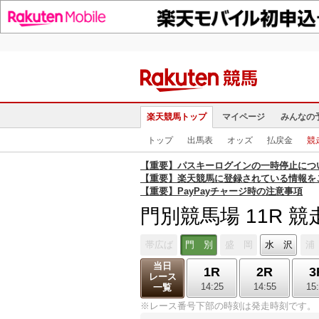
楽天競馬トップ
マイページ
みんなの
トップ
出馬表
オッズ
払戻金
競
【重要】パスキーログインの一時停止につ
【重要】楽天競馬に登録されている情報を
【重要】PayPayチャージ時の注意事項
門別競馬場 11R 
帯広ば
門 別
盛 岡
水 沢
浦
当日
1R
2R
3
レース
14:25
14:55
15
一覧
※レース番号下部の時刻は発走時刻です。