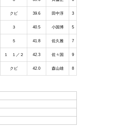
クビ
39.6
田中淳
3
３
40.5
小国博
5
５
41.8
佐久雅
7
１ １／２
42.3
佐々国
9
クビ
42.0
森山雄
8