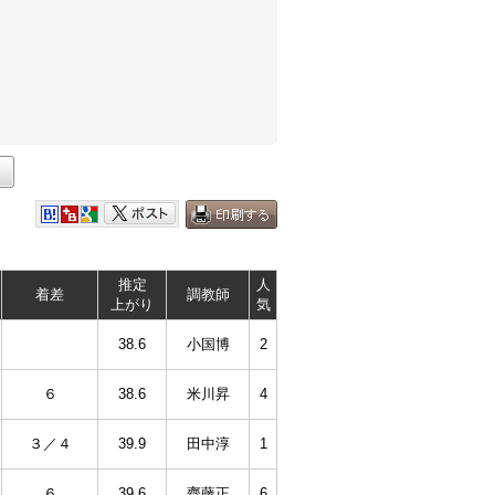
推定
人
着差
調教師
上がり
気
38.6
小国博
2
６
38.6
米川昇
4
３／４
39.9
田中淳
1
６
39.6
齊藤正
6