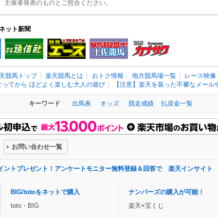
、主催者発表のものとご照合ください。
ネット新聞
天競馬トップ
楽天競馬とは
おトク情報
地方競馬場一覧
レース映像
なってから ほどよく楽しむ大人の遊び
【注意】楽天を装った不審なメールや
キーワード
出馬表
オッズ
競走成績
払戻金一覧
お問い合わせ一覧
ポイントプレゼント！アンケートモニター無料登録＆回答で 楽天インサイト
BIG/totoをネットで購入
ナンバーズの購入が可能！
toto・BIG
楽天×宝くじ