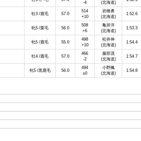
-4
(北海道)
514
岩橋勇
牡3 /鹿毛
57.0
1:52.6
+10
(北海道)
508
亀井洋
牝5 /栗毛
56.0
1:53.3
+6
(北海道)
498
松井伸
牝5 /鹿毛
55.0
1:54.4
+10
(北海道)
466
服部茂
牡4 /鹿毛
57.0
1:54.7
-2
(北海道)
494
小野楓
牝5 /黒鹿毛
56.0
1:54.8
±0
(北海道)