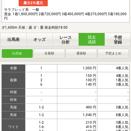
最大2％還元
サラブレッド系 一般
賞金
1着1,800,000円 2着720,000円 3着450,000円 4着270,000円 5着180,000
円
ダ1,600m 天候：曇 ダ：重 発走時刻18:00
競走
レース
予想
出馬表
オッズ
成績
分析
登録
払戻金
全着順
通過順
予想まとめ
単勝
1
1,000 円
4番人気
1
150 円
4番人気
複勝
2
100 円
1番人気
6
140 円
3番人気
枠複
-
-
-
枠単
-
-
-
馬複
1-2
490 円
3番人気
馬単
1-2
1,940 円
8番人気
1-2
210 円
3番人気
ワイド
1-6
410 円
8番人気