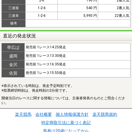
2-6
190 円
2番人気
三連複
1-2-6
540 円
2番人気
三連単
1-2-6
5,990 円
22番人気
備考
直近の発走状況
帯広ば
発売前 1レース14:25発走
盛岡
発売前 1レース13:30発走
金沢
発売前 1レース16:35発走
佐賀
発売前 1レース15:55発走
※表示されている時刻は、発走予定時刻です。
※投票締切時刻は、発走時刻の2分前です。
開催当日のレースに関する情報については、主催者発表のものとご照合くださ
い。
楽天競馬
会社概要
個人情報保護方針
楽天競馬規約
特定商取引法に基づく表記
馬券は20歳になってから