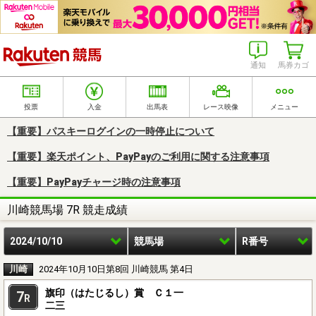
楽天競馬
通知
馬券カゴ
投票
入金
出馬表
レース映像
メニュー
【重要】パスキーログインの一時停止について
【重要】楽天ポイント、PayPayのご利用に関する注意事項
【重要】PayPayチャージ時の注意事項
川崎競馬場 7R 競走成績
2024/10/10
競馬場
R番号
川崎
2024年10月10日第8回 川崎競馬 第4日
旗印（はたじるし）賞 Ｃ１一
7
R
二三