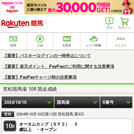
楽天競馬
通知
馬券カゴ
投票
入金
出馬表
レース映像
メニュー
【重要】パスキーログインの一時停止について
【重要】楽天ポイント、PayPayのご利用に関する注意事項
【重要】PayPayチャージ時の注意事項
笠松競馬場 10R 競走成績
2024/10/10
競馬場
R番号
笠松
2024年10月10日第11回 笠松競馬 第3日
オータムカップ（ＳＰ２） ３
10
R
歳以上 ・オープン