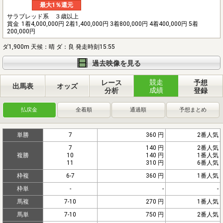
最大1％還元
サラブレッド系 ３歳以上
賞金
1着4,000,000円 2着1,400,000円 3着800,000円 4着400,000円 5着
200,000円
ダ1,900m 天候：晴 ダ：良 発走時刻15:55
過去映像を見る
競走
レース
予想
出馬表
オッズ
成績
分析
登録
払戻金
全着順
通過順
予想まとめ
単勝
7
360 円
2番人気
7
140 円
2番人気
複勝
10
140 円
1番人気
11
310 円
6番人気
枠複
6-7
360 円
1番人気
枠単
-
-
-
馬複
7-10
270 円
1番人気
馬単
7-10
750 円
2番人気