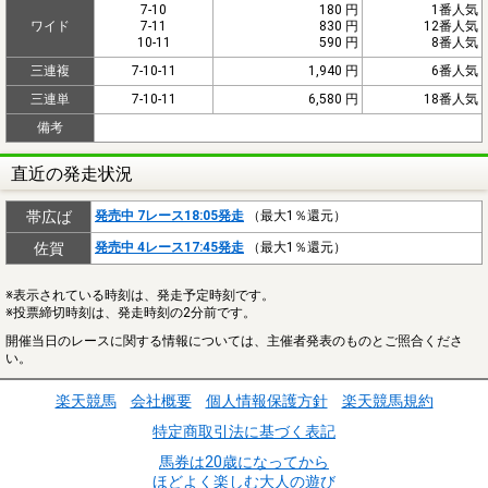
7-10
180 円
1番人気
ワイド
7-11
830 円
12番人気
10-11
590 円
8番人気
三連複
7-10-11
1,940 円
6番人気
三連単
7-10-11
6,580 円
18番人気
備考
直近の発走状況
帯広ば
発売中 7レース18:05発走
（最大1％還元）
佐賀
発売中 4レース17:45発走
（最大1％還元）
※表示されている時刻は、発走予定時刻です。
※投票締切時刻は、発走時刻の2分前です。
開催当日のレースに関する情報については、主催者発表のものとご照合くださ
い。
楽天競馬
会社概要
個人情報保護方針
楽天競馬規約
特定商取引法に基づく表記
馬券は20歳になってから
ほどよく楽しむ大人の遊び