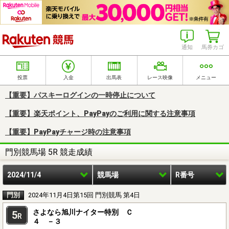
楽天競馬
通知
馬券カゴ
投票
入金
出馬表
レース映像
メニュー
【重要】パスキーログインの一時停止について
【重要】楽天ポイント、PayPayのご利用に関する注意事項
【重要】PayPayチャージ時の注意事項
門別競馬場 5R 競走成績
2024/11/4
競馬場
R番号
門別
2024年11月4日第15回 門別競馬 第4日
さよなら旭川ナイター特別 Ｃ
5
R
４ －３