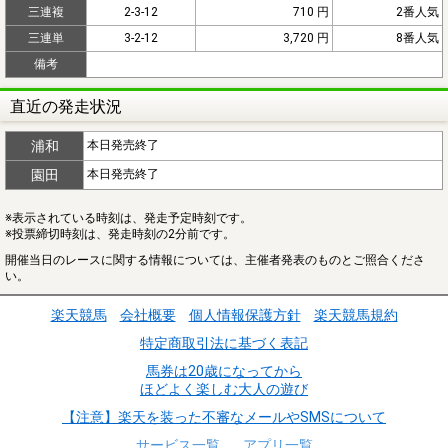
三連複
2-3-12
710 円
2番人気
三連単
3-2-12
3,720 円
8番人気
備考
直近の発走状況
浦和
本日発売終了
園田
本日発売終了
※表示されている時刻は、発走予定時刻です。
※投票締切時刻は、発走時刻の2分前です。
開催当日のレースに関する情報については、主催者発表のものとご照合くださ
い。
楽天競馬
会社概要
個人情報保護方針
楽天競馬規約
特定商取引法に基づく表記
馬券は20歳になってから
ほどよく楽しむ大人の遊び
【注意】楽天を装った不審なメールやSMSについて
サービス一覧
アプリ一覧