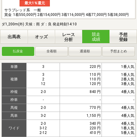
最大1％還元
サラブレッド系 一般
賞金
1着550,000円 2着154,000円 3着116,000円 4着77,000円 5着38,000円
ダ1,200m(外) 天候：雨 ダ：良 発走時刻14:10
競走
レース
予想
出馬表
オッズ
成績
分析
登録
払戻金
全着順
通過順
予想まとめ
単勝
3
220 円
1番人気
3
110 円
1番人気
複勝
2
110 円
2番人気
12
120 円
3番人気
枠複
2-3
840 円
4番人気
枠単
-
-
-
馬複
2-3
770 円
4番人気
馬単
3-2
1,150 円
4番人気
2-3
340 円
4番人気
ワイド
3-12
220 円
1番人気
2-12
410 円
5番人気