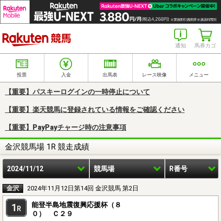
楽天競馬
通知
馬券カゴ
投票
入金
出馬表
レース映像
メニュー
【重要】パスキーログインの一時停止について
【重要】楽天競馬に登録されている情報をご確認ください
【重要】PayPayチャージ時の注意事項
金沢競馬場 1R 競走成績
2024/11/12
競馬場
R番号
金沢
2024年11月12日第14回 金沢競馬 第2日
能登半島地震復興応援杯（８
1
R
０） Ｃ２９