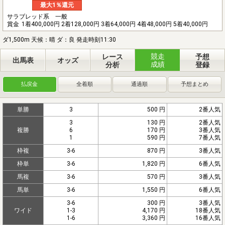
最大1％還元
サラブレッド系 一般
賞金
1着400,000円 2着128,000円 3着64,000円 4着48,000円 5着40,000円
ダ1,500m 天候：晴 ダ：良 発走時刻11:30
競走
レース
予想
出馬表
オッズ
成績
分析
登録
払戻金
全着順
通過順
予想まとめ
単勝
3
500 円
2番人気
3
130 円
2番人気
複勝
6
170 円
3番人気
1
590 円
7番人気
枠複
3-6
870 円
3番人気
枠単
3-6
1,820 円
6番人気
馬複
3-6
570 円
3番人気
馬単
3-6
1,550 円
6番人気
3-6
300 円
3番人気
ワイド
1-3
4,170 円
18番人気
1-6
3,360 円
16番人気