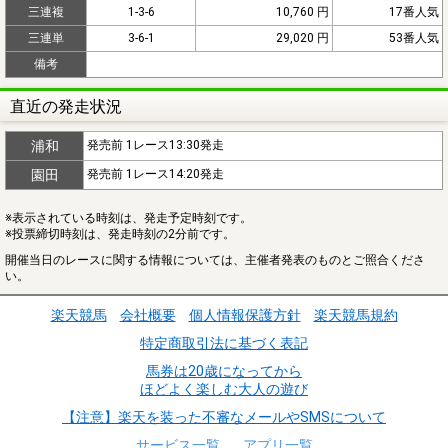
三連複
1-3-6
10,760 円
17番人気
三連単
3-6-1
29,020 円
53番人気
備考
直近の発走状況
浦和
発売前 1レース13:30発走
園田
発売前 1レース14:20発走
※表示されている時刻は、発走予定時刻です。
※投票締切時刻は、発走時刻の2分前です。
開催当日のレースに関する情報については、主催者発表のものとご照合くださ
い。
楽天競馬
会社概要
個人情報保護方針
楽天競馬規約
特定商取引法に基づく表記
馬券は20歳になってから
ほどよく楽しむ大人の遊び
【注意】楽天を装った不審なメールやSMSについて
サービス一覧
アプリ一覧