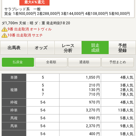
最大4％還元
サラブレッド系 一般
賞金
1着900,000円 2着288,000円 3着144,000円 4着108,000円 5着90,000円
ダ1,700m 天候：晴 ダ：重 発走時刻18:20
9番 出走取消 オートヴィル
10番 出走取消 サエチ
競走
レース
予想
出馬表
オッズ
成績
分析
登録
払戻金
全着順
通過順
予想まとめ
単勝
5
1,050 円
4番人気
5
210 円
3番人気
複勝
6
130 円
2番人気
7
710 円
7番人気
枠複
5-6
970 円
4番人気
枠単
5-6
3,270 円
13番人気
馬複
5-6
990 円
5番人気
馬単
5-6
2,370 円
9番人気
5-6
400 円
5番人気