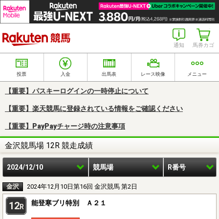
楽天競馬
通知
馬券カゴ
投票
入金
出馬表
レース映像
メニュー
【重要】パスキーログインの一時停止について
【重要】楽天競馬に登録されている情報をご確認ください
【重要】PayPayチャージ時の注意事項
金沢競馬場 12R 競走成績
2024/12/10
競馬場
R番号
金沢
2024年12月10日第16回 金沢競馬 第2日
能登寒ブリ特別 Ａ２１
12
R