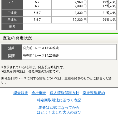
ワイド
5-7
2,960 円
19番人気
6-7
2,330 円
17番人気
三連複
5-6-7
8,330 円
21番人気
三連単
5-6-7
39,230 円
99番人気
備考
直近の発走状況
浦和
発売前 1レース13:30発走
園田
発売前 1レース14:20発走
※表示されている時刻は、発走予定時刻です。
※投票締切時刻は、発走時刻の2分前です。
開催当日のレースに関する情報については、主催者発表のものとご照合くださ
い。
楽天競馬
会社概要
個人情報保護方針
楽天競馬規約
特定商取引法に基づく表記
馬券は20歳になってから
ほどよく楽しむ大人の遊び