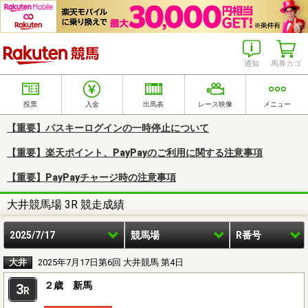
楽天競馬
通知
馬券カゴ
投票
入金
出馬表
レース映像
メニュー
【重要】パスキーログインの一時停止について
【重要】楽天ポイント、PayPayのご利用に関する注意事項
【重要】PayPayチャージ時の注意事項
大井競馬場 3R 競走成績
2025/7/17
競馬場
R番号
大井
2025年7月17日第6回 大井競馬 第4日
２歳 新馬
3
R