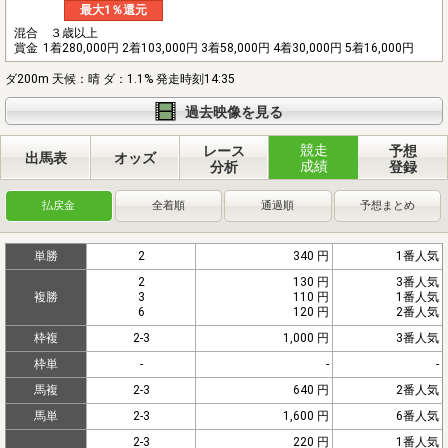
最大1％還元
混合 ３歳以上
賞金
1着280,000円 2着103,000円 3着58,000円 4着30,000円 5着16,000円
ダ200m 天候：晴 ダ：1.1% 発走時刻14:35
過去映像を見る
競走
レース
予想
出馬表
オッズ
成績
分析
登録
払戻金
全着順
通過順
予想まとめ
単勝
2
340 円
1番人気
2
130 円
3番人気
複勝
3
110 円
1番人気
6
120 円
2番人気
枠複
2-3
1,000 円
3番人気
枠単
-
-
-
馬複
2-3
640 円
2番人気
馬単
2-3
1,600 円
6番人気
2-3
220 円
1番人気