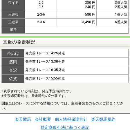
ワイド
2-6
280 円
3番人気
3-6
240 円
2番人気
三連複
2-3-6
580 円
1番人気
三連単
2-3-6
3,490 円
6番人気
備考
直近の発走状況
帯広ば
発売前 1レース14:25発走
盛岡
発売前 1レース13:30発走
金沢
発売前 1レース16:35発走
佐賀
発売前 1レース15:55発走
※表示されている時刻は、発走予定時刻です。
※投票締切時刻は、発走時刻の2分前です。
開催当日のレースに関する情報については、主催者発表のものとご照合くださ
い。
楽天競馬
会社概要
個人情報保護方針
楽天競馬規約
特定商取引法に基づく表記