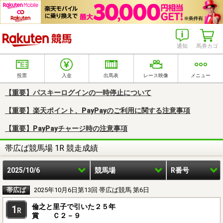
楽天競馬
通知
馬券カゴ
投票
入金
出馬表
レース映像
メニュー
【重要】パスキーログインの一時停止について
【重要】楽天ポイント、PayPayのご利用に関する注意事項
【重要】PayPayチャージ時の注意事項
帯広ば競馬場 1R 競走成績
2025/10/6
競馬場
R番号
帯広ば
2025年10月6日第13回 帯広ば競馬 第6日
倫之と里子で引いた２５年
1
R
賞 Ｃ２－９