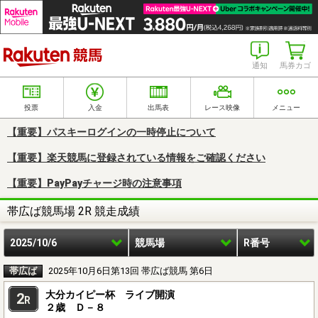
楽天競馬
通知
馬券カゴ
投票
入金
出馬表
レース映像
メニュー
【重要】パスキーログインの一時停止について
【重要】楽天競馬に登録されている情報をご確認ください
【重要】PayPayチャージ時の注意事項
帯広ば競馬場 2R 競走成績
2025/10/6
競馬場
R番号
帯広ば
2025年10月6日第13回 帯広ば競馬 第6日
大分カイピー杯 ライブ開演
2
R
２歳 Ｄ－８