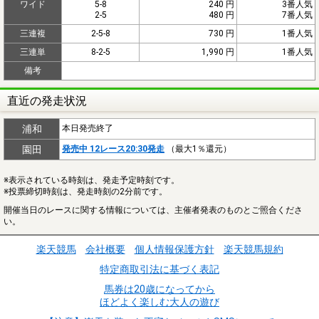
ワイド
5-8
240 円
3番人気
2-5
480 円
7番人気
三連複
2-5-8
730 円
1番人気
三連単
8-2-5
1,990 円
1番人気
備考
直近の発走状況
浦和
本日発売終了
園田
発売中 12レース20:30発走
（最大1％還元）
※表示されている時刻は、発走予定時刻です。
※投票締切時刻は、発走時刻の2分前です。
開催当日のレースに関する情報については、主催者発表のものとご照合くださ
い。
楽天競馬
会社概要
個人情報保護方針
楽天競馬規約
特定商取引法に基づく表記
馬券は20歳になってから
ほどよく楽しむ大人の遊び