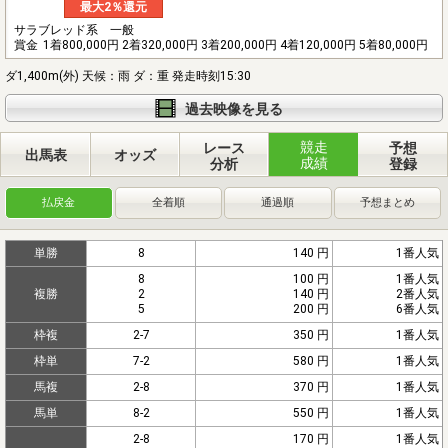
最大2％還元
サラブレッド系 一般
賞金
1着800,000円 2着320,000円 3着200,000円 4着120,000円 5着80,000円
ダ1,400m(外) 天候：雨 ダ：重 発走時刻15:30
過去映像を見る
競走
レース
予想
出馬表
オッズ
成績
分析
登録
払戻金
全着順
通過順
予想まとめ
単勝
8
140 円
1番人気
8
100 円
1番人気
複勝
2
140 円
2番人気
5
200 円
6番人気
枠複
2-7
350 円
1番人気
枠単
7-2
580 円
1番人気
馬複
2-8
370 円
1番人気
馬単
8-2
550 円
1番人気
2-8
170 円
1番人気