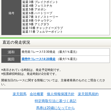
返還:3番 ブレイクポイント
返還:4番 フェリスチカ
返還:5番 アオボシ
備考
返還:6番 ハートリープ
返還:7番 ヨドノストーリー
返還:8番 ウチョウテン
返還:9番 アミグダラ
返還:10番 チャックイーズラブ
返還:11番 フェルマーポイント
直近の発走状況
浦和
発売前 1レース13:30発走 （最大1％還元）
園田
発売中 1レース14:20発走
（最大1％還元）
※表示されている時刻は、発走予定時刻です。
※投票締切時刻は、発走時刻の2分前です。
開催当日のレースに関する情報については、主催者発表のものとご照合くださ
い。
楽天競馬
会社概要
個人情報保護方針
楽天競馬規約
特定商取引法に基づく表記
馬券は20歳になってから