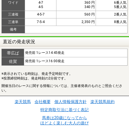
ワイド
4-7
360 円
6番人気
4-5
340 円
5番人気
三連複
4-5-7
560 円
2番人気
三連単
7-5-4
2,350 円
8番人気
備考
直近の発走状況
帯広ば
発売前 1レース14:45発走
佐賀
発売前 1レース16:00発走
※表示されている時刻は、発走予定時刻です。
※投票締切時刻は、発走時刻の2分前です。
開催当日のレースに関する情報については、主催者発表のものとご照合くださ
い。
楽天競馬
会社概要
個人情報保護方針
楽天競馬規約
特定商取引法に基づく表記
馬券は20歳になってから
ほどよく楽しむ大人の遊び