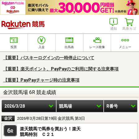
楽天競馬
通知
馬券カゴ
投票
入金
出馬表
レース映像
メニュー
【重要】パスキーログインの一時停止について
【重要】楽天ポイント、PayPayのご利用に関する注意事項
【重要】PayPayチャージ時の注意事項
金沢競馬場 6R 競走成績
2026/3/28
競馬場
R番号
金沢
2026年3月28日第19回 金沢競馬 第3日
楽天競馬で馬券を買おう！楽天
6
R
競馬特別 Ｃ２１