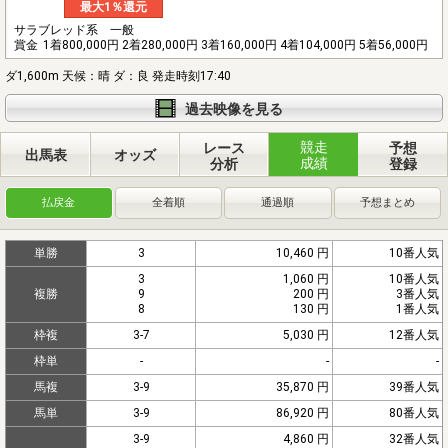
最大1％還元
サラブレッド系 一般
賞金
1着800,000円 2着280,000円 3着160,000円 4着104,000円 5着56,000円
ダ1,600m 天候：晴 ダ：良 発走時刻17:40
過去映像を見る
競走
レース
予想
出馬表
オッズ
成績
分析
登録
払戻金
全着順
通過順
予想まとめ
単勝
3
10,460 円
10番人気
3
1,060 円
10番人気
複勝
9
200 円
3番人気
8
130 円
1番人気
枠複
3-7
5,030 円
12番人気
枠単
-
-
-
馬複
3-9
35,870 円
39番人気
馬単
3-9
86,920 円
80番人気
3-9
4,860 円
32番人気