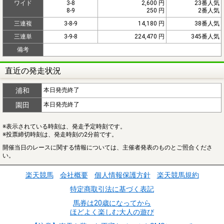
ワイド
3-8
2,600 円
23番人気
8-9
250 円
2番人気
三連複
3-8-9
14,180 円
38番人気
三連単
3-9-8
224,470 円
345番人気
備考
直近の発走状況
浦和
本日発売終了
園田
本日発売終了
※表示されている時刻は、発走予定時刻です。
※投票締切時刻は、発走時刻の2分前です。
開催当日のレースに関する情報については、主催者発表のものとご照合くださ
い。
楽天競馬
会社概要
個人情報保護方針
楽天競馬規約
特定商取引法に基づく表記
馬券は20歳になってから
ほどよく楽しむ大人の遊び