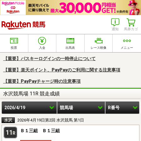
楽天競馬
通知
馬券カゴ
投票
入金
出馬表
レース映像
メニュー
【重要】パスキーログインの一時停止について
【重要】楽天ポイント、PayPayのご利用に関する注意事項
【重要】PayPayチャージ時の注意事項
水沢競馬場 11R 競走成績
2026/4/19
競馬場
R番号
水沢
2026年4月19日第2回 水沢競馬 第1日
Ｂ１三組 Ｂ１三組
11
R