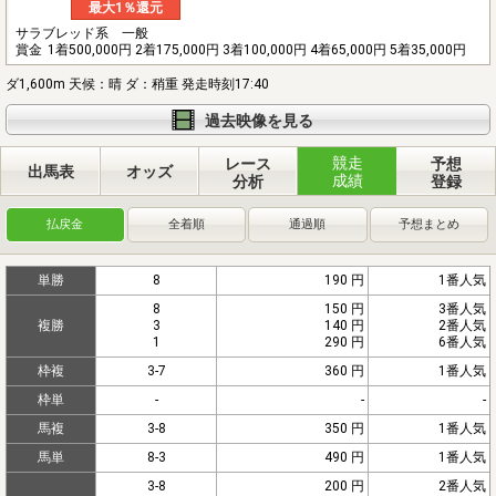
最大1％還元
サラブレッド系 一般
賞金
1着500,000円 2着175,000円 3着100,000円 4着65,000円 5着35,000円
ダ1,600m 天候：晴 ダ：稍重 発走時刻17:40
過去映像を見る
競走
レース
予想
出馬表
オッズ
成績
分析
登録
払戻金
全着順
通過順
予想まとめ
単勝
8
190 円
1番人気
8
150 円
3番人気
複勝
3
140 円
2番人気
1
290 円
6番人気
枠複
3-7
360 円
1番人気
枠単
-
-
-
馬複
3-8
350 円
1番人気
馬単
8-3
490 円
1番人気
3-8
200 円
2番人気