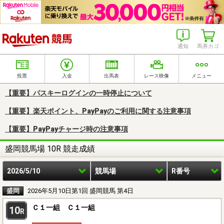
楽天競馬
通知
馬券カゴ
投票
入金
出馬表
レース映像
メニュー
【重要】パスキーログインの一時停止について
【重要】楽天ポイント、PayPayのご利用に関する注意事項
【重要】PayPayチャージ時の注意事項
盛岡競馬場 10R 競走成績
2026/5/10
競馬場
R番号
盛岡
2026年5月10日第1回 盛岡競馬 第4日
Ｃ１一組 Ｃ１一組
10
R