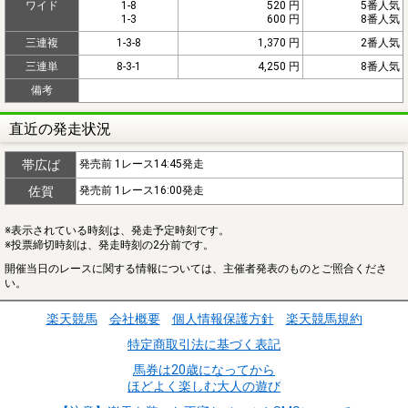
ワイド
1-8
520 円
5番人気
1-3
600 円
8番人気
三連複
1-3-8
1,370 円
2番人気
三連単
8-3-1
4,250 円
8番人気
備考
直近の発走状況
帯広ば
発売前 1レース14:45発走
佐賀
発売前 1レース16:00発走
※表示されている時刻は、発走予定時刻です。
※投票締切時刻は、発走時刻の2分前です。
開催当日のレースに関する情報については、主催者発表のものとご照合くださ
い。
楽天競馬
会社概要
個人情報保護方針
楽天競馬規約
特定商取引法に基づく表記
馬券は20歳になってから
ほどよく楽しむ大人の遊び