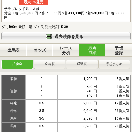
最大1％還元
サラブレッド系 ３歳
賞金
1着1,600,000円 2着640,000円 3着400,000円 4着240,000円 5着160,000
円
ダ1,400m 天候：晴 ダ：良 発走時刻15:30
過去映像を見る
競走
レース
予想
出馬表
オッズ
成績
分析
登録
払戻金
全着順
通過順
予想まとめ
単勝
3
1,200 円
5番人気
3
350 円
5番人気
複勝
5
240 円
3番人気
4
940 円
9番人気
枠複
3-5
2,800 円
12番人気
枠単
3-5
6,640 円
23番人気
馬複
3-5
2,590 円
10番人気
馬単
3-5
6,250 円
21番人気