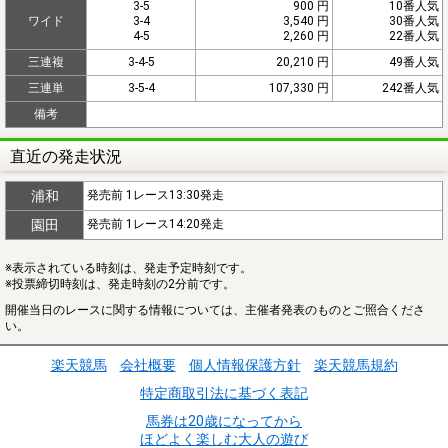
3-5
900 円
10番人気
ワイド
3-4
3,540 円
30番人気
4-5
2,260 円
22番人気
三連複
3-4-5
20,210 円
49番人気
三連単
3-5-4
107,330 円
242番人気
備考
直近の発走状況
浦和
発売前 1レース13:30発走
園田
発売前 1レース14:20発走
※表示されている時刻は、発走予定時刻です。
※投票締切時刻は、発走時刻の2分前です。
開催当日のレースに関する情報については、主催者発表のものとご照合くださ
い。
楽天競馬
会社概要
個人情報保護方針
楽天競馬規約
特定商取引法に基づく表記
馬券は20歳になってから
ほどよく楽しむ大人の遊び