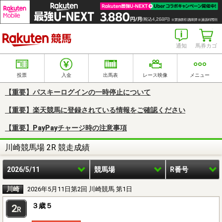
楽天競馬
通知
馬券カゴ
投票
入金
出馬表
レース映像
メニュー
【重要】パスキーログインの一時停止について
【重要】楽天競馬に登録されている情報をご確認ください
【重要】PayPayチャージ時の注意事項
川崎競馬場 2R 競走成績
2026/5/11
競馬場
R番号
川崎
2026年5月11日第2回 川崎競馬 第1日
３歳５
2
R