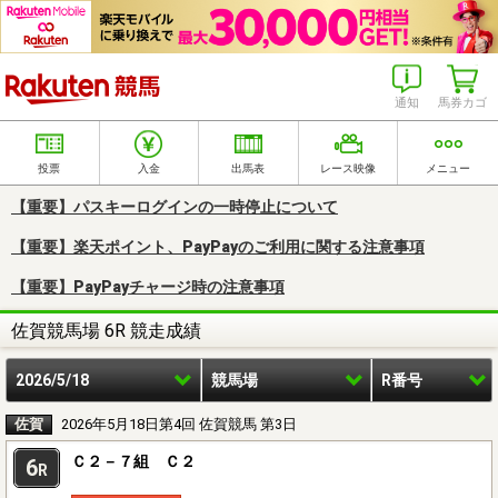
楽天競馬
通知
馬券カゴ
投票
入金
出馬表
レース映像
メニュー
【重要】パスキーログインの一時停止について
【重要】楽天ポイント、PayPayのご利用に関する注意事項
【重要】PayPayチャージ時の注意事項
佐賀競馬場 6R 競走成績
2026/5/18
競馬場
R番号
佐賀
2026年5月18日第4回 佐賀競馬 第3日
Ｃ２－７組 Ｃ２
6
R