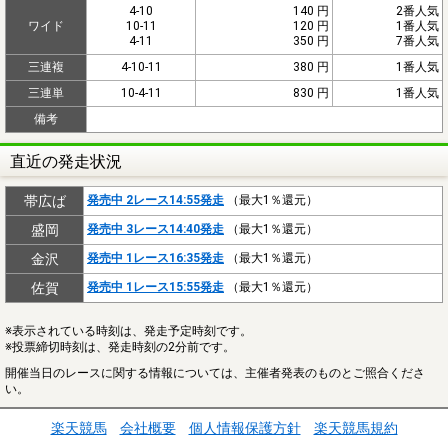
4-10
140 円
2番人気
ワイド
10-11
120 円
1番人気
4-11
350 円
7番人気
三連複
4-10-11
380 円
1番人気
三連単
10-4-11
830 円
1番人気
備考
直近の発走状況
帯広ば
発売中 2レース14:55発走
（最大1％還元）
盛岡
発売中 3レース14:40発走
（最大1％還元）
金沢
発売中 1レース16:35発走
（最大1％還元）
佐賀
発売中 1レース15:55発走
（最大1％還元）
※表示されている時刻は、発走予定時刻です。
※投票締切時刻は、発走時刻の2分前です。
開催当日のレースに関する情報については、主催者発表のものとご照合くださ
い。
楽天競馬
会社概要
個人情報保護方針
楽天競馬規約