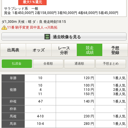
最大1％還元
サラブレッド系 一般
賞金
1着450,000円 2着158,000円 3着90,000円 4着68,000円 5着45,000円
ダ1,300m 天候：晴 ダ：良 発走時刻18:15
11番 騎手変更 田中直人→川島拓
過去映像を見る
競走
レース
予想
出馬表
オッズ
成績
分析
登録
払戻金
全着順
通過順
予想まとめ
単勝
10
120 円
1番人気
10
100 円
1番人気
複勝
4
110 円
2番人気
11
150 円
3番人気
枠複
4-7
140 円
1番人気
枠単
-
-
-
馬複
4-10
230 円
1番人気
馬単
10-4
280 円
1番人気