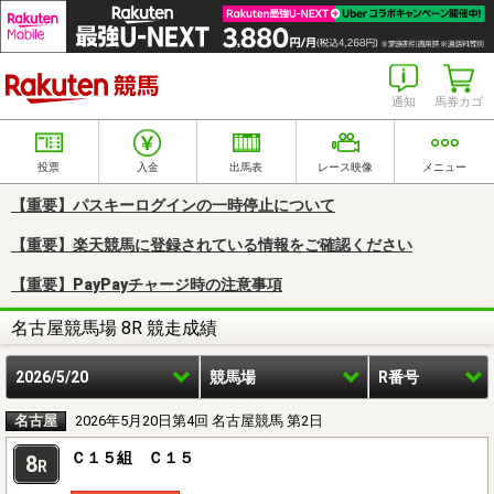
楽天競馬
通知
馬券カゴ
投票
入金
出馬表
レース映像
メニュー
【重要】パスキーログインの一時停止について
【重要】楽天競馬に登録されている情報をご確認ください
【重要】PayPayチャージ時の注意事項
名古屋競馬場 8R 競走成績
2026/5/20
競馬場
R番号
名古屋
2026年5月20日第4回 名古屋競馬 第2日
Ｃ１５組 Ｃ１５
8
R