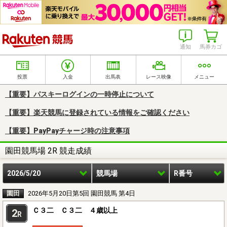
楽天競馬
通知
馬券カゴ
投票
入金
出馬表
レース映像
メニュー
【重要】パスキーログインの一時停止について
【重要】楽天競馬に登録されている情報をご確認ください
【重要】PayPayチャージ時の注意事項
園田競馬場 2R 競走成績
2026/5/20
競馬場
R番号
園田
2026年5月20日第5回 園田競馬 第4日
Ｃ３二 Ｃ３二 ４歳以上
2
R