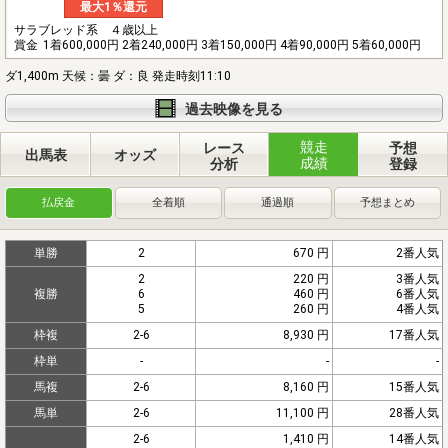
最大1％還元
サラブレッド系 ４歳以上
賞金
1着600,000円 2着240,000円 3着150,000円 4着90,000円 5着60,000円
ダ1,400m 天候：曇 ダ：良 発走時刻11:10
過去映像を見る
競走
レース
予想
出馬表
オッズ
成績
分析
登録
払戻金
全着順
通過順
予想まとめ
単勝
2
670 円
2番人気
2
220 円
3番人気
複勝
6
460 円
6番人気
5
260 円
4番人気
枠複
2-6
8,930 円
17番人気
枠単
-
-
-
馬複
2-6
8,160 円
15番人気
馬単
2-6
11,100 円
28番人気
2-6
1,410 円
14番人気