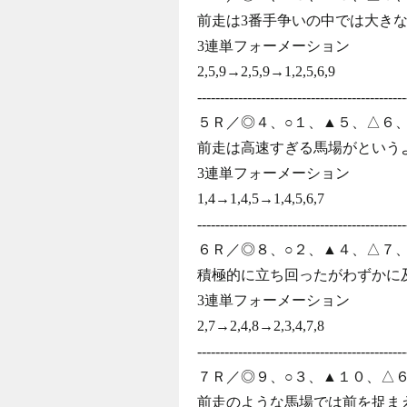
前走は3番手争いの中では大き
3連単フォーメーション
2,5,9→2,5,9→1,2,5,6,9
----------------------------------------------
５Ｒ／◎４、○１、▲５、△６
前走は高速すぎる馬場がという
3連単フォーメーション
1,4→1,4,5→1,4,5,6,7
----------------------------------------------
６Ｒ／◎８、○２、▲４、△７
積極的に立ち回ったがわずかに
3連単フォーメーション
2,7→2,4,8→2,3,4,7,8
----------------------------------------------
７Ｒ／◎９、○３、▲１０、△
前走のような馬場では前を捉ま