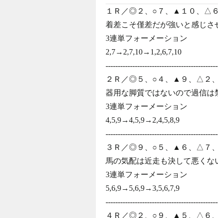
１Ｒ／◎２、○７、▲１０、△
着差こそ僅差だが強いと感じさ
3連単フォーメーション
2,7→2,7,10→1,2,6,7,10
----------------------------------------------
２Ｒ／◎５、○４、▲９、△２
器用な脚質ではないので過信は
3連単フォーメーション
4,5,9→4,5,9→2,4,5,8,9
----------------------------------------------
３Ｒ／◎９、○５、▲６、△７
馬の気配は近走も決して悪くな
3連単フォーメーション
5,6,9→5,6,9→3,5,6,7,9
----------------------------------------------
４Ｒ／◎２、○９、▲５、△６