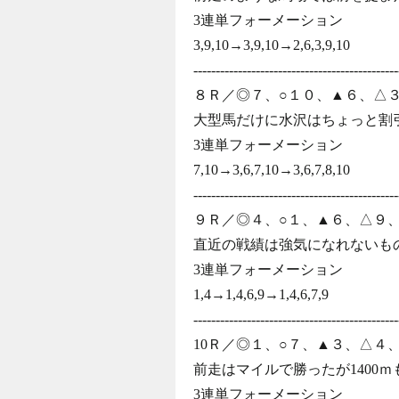
3連単フォーメーション
3,9,10→3,9,10→2,6,3,9,10
----------------------------------------------
８Ｒ／◎７、○１０、▲６、△
大型馬だけに水沢はちょっと割
3連単フォーメーション
7,10→3,6,7,10→3,6,7,8,10
----------------------------------------------
９Ｒ／◎４、○１、▲６、△９
直近の戦績は強気になれないも
3連単フォーメーション
1,4→1,4,6,9→1,4,6,7,9
----------------------------------------------
10Ｒ／◎１、○７、▲３、△４
前走はマイルで勝ったが1400
3連単フォーメーション