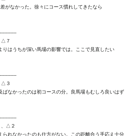
な差がなかった。徐々にコース慣れしてきたなら
-----------
、△７
よりはうちが深い馬場の影響では。ここで見直したい
-----------
、△３
及ばなかったのは初コースの分。良馬場もむしろ良いはず
-----------
６、△２
えられなかったのも仕方がない。この距離合う手応え十分