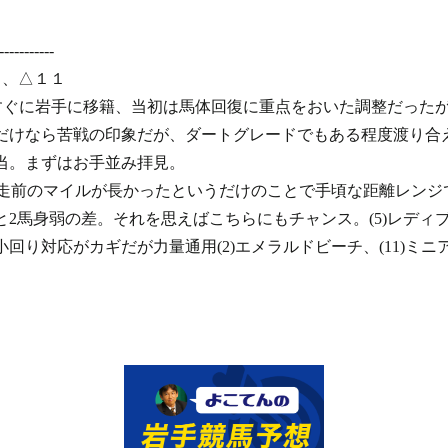
-----------
２、△１１
はすぐに岩手に移籍、当初は馬体回復に重点をおいた調整だった
だけなら苦戦の印象だが、ダートグレードでもある程度渡り合
当。まずはお手並み拝見。
。二走前のマイルが長かったというだけのことで手頃な距離レン
2馬身弱の差。それを思えばこちらにもチャンス。(5)レディ
回り対応がカギだが力量通用(2)エメラルドビーチ、(11)ミ