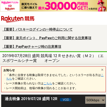
楽天競馬
【重要】パスキーログインの一時停止について
【重要】楽天ポイント、PayPayのご利用に関する注意事項
【重要】PayPayチャージ時の注意事項
2019年07月28日 盛岡 競馬場 12 R せきれい賞（Ｍ２）（エ
スポワールシチー賞 オープン
お知らせ
・「条件に合致する映像は取得できませんでした」というエラーが出る方は
こ
ちら
をご確認ください。
・レース映像が見られない方は
こちら
をご確認ください。
・レース開始前は、他場の映像が流れることがあります。
過去映像 2019/07/28 盛岡 12R