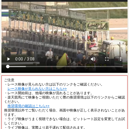
ご注意
・レース映像が見られない方は以下のリンクをご確認ください。
レース映像が見られない方はこちら>>
・レース開始前は、他場の映像が流れることがあります。
・楽天競馬にて映像をご視聴いただく際の推奨環境は以下のリンクからご確認
ください。
推奨環境の確認はこちら>>
推奨環境以外でご覧いただく場合、画面や映像が正しく表示されないことがあ
ります。
・ライブ映像がうまく視聴できない場合は、ビットレート設定を変更してお試
しください。
・ライブ映像は、実際より若干遅れて配信されます。