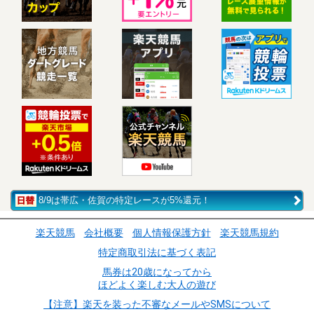
8/9は帯広・佐賀の特定レースが5%還元！
楽天競馬
会社概要
個人情報保護方針
楽天競馬規約
特定商取引法に基づく表記
馬券は20歳になってから
ほどよく楽しむ大人の遊び
【注意】楽天を装った不審なメールやSMSについて