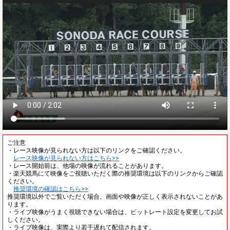
ご注意
・レース映像が見られない方は以下のリンクをご確認ください。
レース映像が見られない方はこちら>>
・レース開始前は、他場の映像が流れることがあります。
・楽天競馬にて映像をご視聴いただく際の推奨環境は以下のリンクからご確認
ください。
推奨環境の確認はこちら>>
推奨環境以外でご覧いただく場合、画面や映像が正しく表示されないことがあ
ります。
・ライブ映像がうまく視聴できない場合は、ビットレート設定を変更してお試
しください。
・ライブ映像は、実際より若干遅れて配信されます。