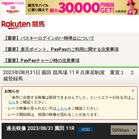
楽天競馬
【重要】パスキーログインの一時停止について
【重要】楽天ポイント、PayPayのご利用に関する注意事項
【重要】PayPayチャージ時の注意事項
2023年08月31日 園田 競馬場 11 R 兵庫若駒賞 重賞１ ２
歳登録馬
お知らせ
・「条件に合致する映像は取得できませんでした」というエラーが出る方は
こ
ちら
をご確認ください。
・レース映像が見られない方は
こちら
をご確認ください。
・レース開始前は、他場の映像が流れることがあります。
過去映像 2023/08/31 園田 11R