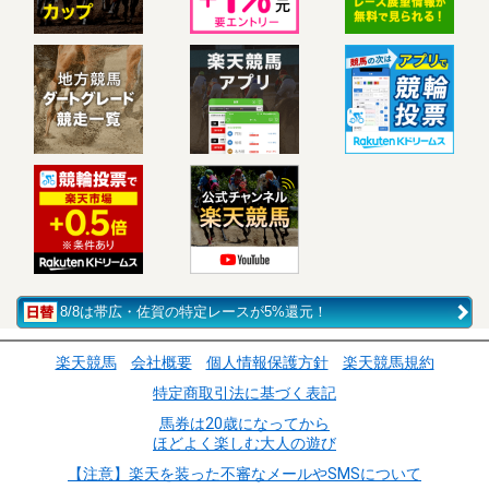
8/8は帯広・佐賀の特定レースが5%還元！
楽天競馬
会社概要
個人情報保護方針
楽天競馬規約
特定商取引法に基づく表記
馬券は20歳になってから
ほどよく楽しむ大人の遊び
【注意】楽天を装った不審なメールやSMSについて