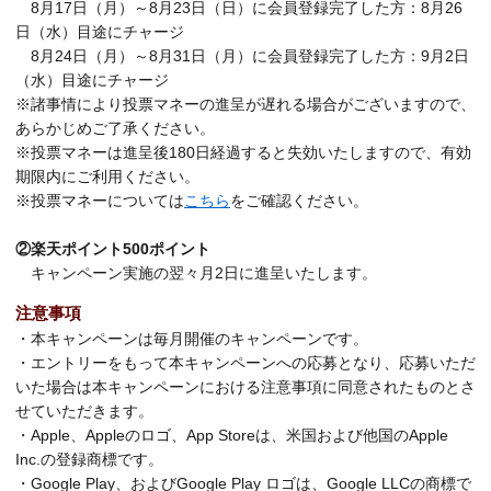
8月17日（月）～8月23日（日）に会員登録完了した方：8月26
日（水）目途にチャージ
8月24日（月）～8月31日（月）に会員登録完了した方：9月2日
（水）目途にチャージ
※諸事情により投票マネーの進呈が遅れる場合がございますので、
あらかじめご了承ください。
※投票マネーは進呈後180日経過すると失効いたしますので、有効
期限内にご利用ください。
※投票マネーについては
こちら
をご確認ください。
②楽天ポイント500ポイント
キャンペーン実施の翌々月2日に進呈いたします。
注意事項
・本キャンペーンは毎月開催のキャンペーンです。
・エントリーをもって本キャンペーンへの応募となり、応募いただ
いた場合は本キャンペーンにおける注意事項に同意されたものとさ
せていただきます。
・Apple、Appleのロゴ、App Storeは、米国および他国のApple
Inc.の登録商標です。
・Google Play、およびGoogle Play ロゴは、Google LLCの商標で