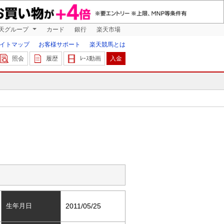
天グループ
カード
銀行
楽天市場
イトマップ
お客様サポート
楽天競馬とは
照会
履歴
ﾚｰｽ動画
入金
生年月日
2011/05/25