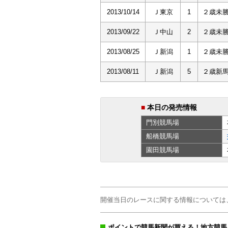
2013/10/14
Ｊ東京
1
２歳未
2013/09/22
Ｊ中山
2
２歳未
2013/08/25
Ｊ新潟
1
２歳未
2013/08/11
Ｊ新潟
5
２歳新
■
本日の発売情報
門別
競馬場
船橋
競馬場
園田
競馬場
開催当日のレースに関する情報については
ポイントで競馬新聞が買える！地方競馬