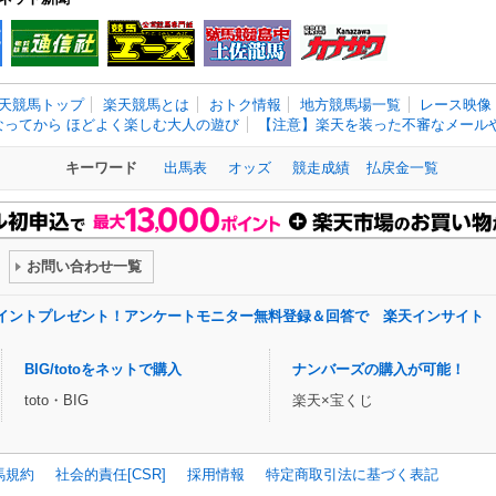
天競馬トップ
楽天競馬とは
おトク情報
地方競馬場一覧
レース映像
なってから ほどよく楽しむ大人の遊び
【注意】楽天を装った不審なメールや
キーワード
出馬表
オッズ
競走成績
払戻金一覧
お問い合わせ一覧
ポイントプレゼント！アンケートモニター無料登録＆回答で 楽天インサイト
BIG/totoをネットで購入
ナンバーズの購入が可能！
toto・BIG
楽天×宝くじ
馬規約
社会的責任[CSR]
採用情報
特定商取引法に基づく表記