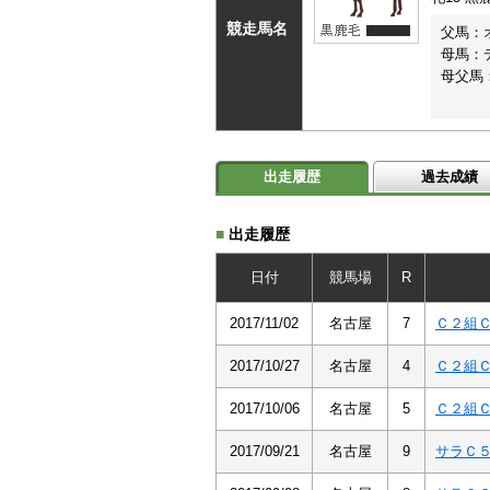
競走馬名
父馬：
母馬：
母父馬
出走履歴
過去成績
■
出走履歴
日付
競馬場
R
2017/11/02
名古屋
7
Ｃ２組
2017/10/27
名古屋
4
Ｃ２組
2017/10/06
名古屋
5
Ｃ２組
2017/09/21
名古屋
9
サラＣ