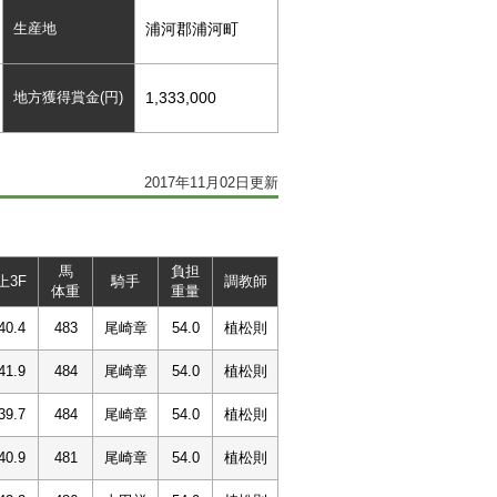
生産地
浦河郡浦河町
地方獲得賞金(円)
1,333,000
2017年11月02日更新
馬
負担
上3F
騎手
調教師
体重
重量
40.4
483
尾崎章
54.0
植松則
41.9
484
尾崎章
54.0
植松則
39.7
484
尾崎章
54.0
植松則
40.9
481
尾崎章
54.0
植松則