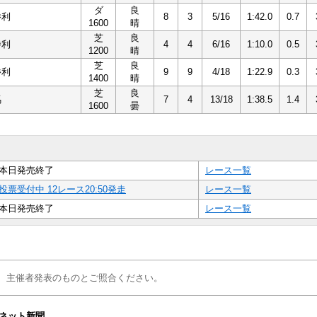
ダ
良
勝利
8
3
5/16
1:42.0
0.7
1600
晴
芝
良
勝利
4
4
6/16
1:10.0
0.5
1200
晴
芝
良
勝利
9
9
4/18
1:22.9
0.3
1400
晴
芝
良
馬
7
4
13/18
1:38.5
1.4
1600
曇
本日発売終了
レース一覧
投票受付中 12レース20:50発走
レース一覧
本日発売終了
レース一覧
、主催者発表のものとご照合ください。
ネット新聞