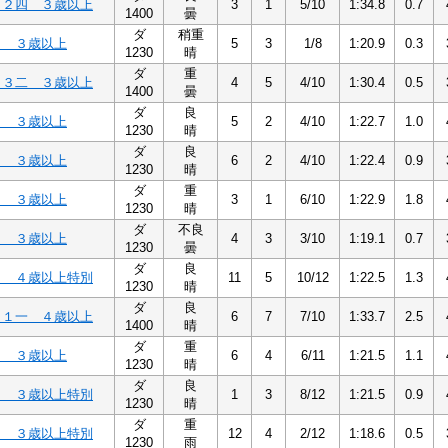
Ｃ２四 ３歳以上
3
1
5/10
1:34.8
0.7
1400
曇
ダ
稍重
３ ３歳以上
5
3
1/8
1:20.9
0.3
1230
晴
ダ
重
Ｃ３二 ３歳以上
4
5
4/10
1:30.4
0.5
1400
曇
ダ
良
３ ３歳以上
5
2
4/10
1:22.7
1.0
1230
晴
ダ
良
３ ３歳以上
6
2
4/10
1:22.4
0.9
1230
晴
ダ
重
３ ３歳以上
3
1
6/10
1:22.9
1.8
1230
晴
ダ
不良
３ ３歳以上
4
3
3/10
1:19.1
0.7
1230
曇
ダ
良
２ ４歳以上特別
11
5
10/12
1:22.5
1.3
1230
晴
ダ
良
Ｃ１一 ４歳以上
6
7
7/10
1:33.7
2.5
1400
晴
ダ
重
１ ３歳以上
6
4
6/11
1:21.5
1.1
1230
晴
ダ
良
１ ３歳以上特別
1
3
8/12
1:21.5
0.9
1230
晴
ダ
重
１ ３歳以上特別
12
4
2/12
1:18.6
0.5
1230
雨