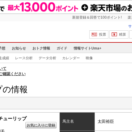
新規登録＆回答で100ポイント!
楽
サ
投票
精算
予想
お知らせ
おトク情報
ガイド
情報サイトUma+
走成績
レース分析
データ分析
カレンダー
映像
いて
ご確認ください
プの情報
チューリップ
馬主名
太田裕臣
お気に入りに登録
鹿毛