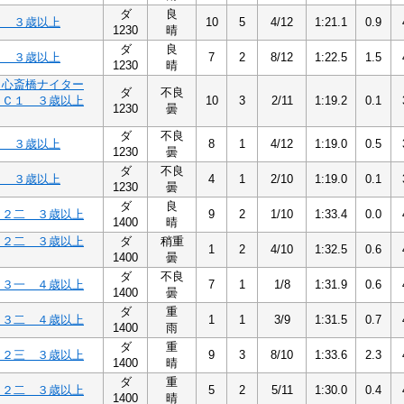
ダ
良
１ ３歳以上
10
5
4/12
1:21.1
0.9
1230
晴
ダ
良
１ ３歳以上
7
2
8/12
1:22.5
1.5
1230
晴
Ｈ心斎橋ナイター
ダ
不良
１Ｃ１ ３歳以上
10
3
2/11
1:19.2
0.1
1230
曇
ダ
不良
１ ３歳以上
8
1
4/12
1:19.0
0.5
1230
曇
ダ
不良
２ ３歳以上
4
1
2/10
1:19.0
0.1
1230
曇
ダ
良
Ｃ２二 ３歳以上
9
2
1/10
1:33.4
0.0
1400
晴
Ｃ２二 ３歳以上
ダ
稍重
1
2
4/10
1:32.5
0.6
1400
曇
ダ
不良
Ｃ３一 ４歳以上
7
1
1/8
1:31.9
0.6
1400
曇
ダ
重
Ｃ３二 ４歳以上
1
1
3/9
1:31.5
0.7
1400
雨
ダ
重
Ｃ２三 ３歳以上
9
3
8/10
1:33.6
2.3
1400
晴
ダ
重
Ｃ２二 ３歳以上
5
2
5/11
1:30.0
0.4
1400
晴