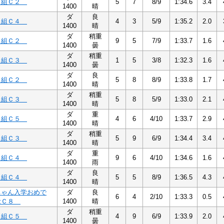
２組Ｃ２
5
7
8/9
1:34.6
3.4
1400
晴
ダ
良
４組Ｃ４
4
3
5/9
1:35.2
2.0
1400
晴
ダ
稍重
２組Ｃ２
9
5
7/9
1:33.7
1.6
1400
曇
ダ
稍重
３組Ｃ３
1
5
3/8
1:32.3
1.6
1400
曇
ダ
良
２組Ｃ２
5
8
8/9
1:33.8
1.7
1400
晴
ダ
稍重
３組Ｃ３
5
8
5/9
1:33.0
2.1
1400
晴
ダ
重
５組Ｃ５
4
6
4/10
1:33.7
2.9
1400
晴
ダ
稍重
３組Ｃ３
5
9
6/9
1:34.4
3.4
1400
晴
ダ
重
４組Ｃ４
9
6
4/10
1:34.6
1.6
1400
雨
ダ
良
４組Ｃ４
5
5
8/9
1:36.5
4.3
1400
晴
ちゃん入学おめで
ダ
良
6
4
2/10
1:33.3
0.5
念Ｃ８
1400
晴
ダ
稍重
５組Ｃ５
4
9
6/9
1:33.9
2.0
1400
曇