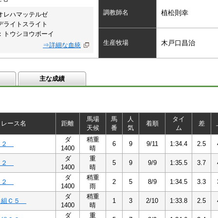
調教師名
植松則幸
オレハマッテルゼ
デライトスライト
：トウシヨウボーイ
生産牧場
木戸口昌治
⇒詳細な血統
主な成績
馬場
馬
人
タイ
レース名
距離
着順
差
天候
番
気
ム
ダ
稍重
Ｃ２
6
9
9/11
1:34.4
2.5
1400
晴
ダ
重
Ｃ２
5
9
9/9
1:35.5
3.7
1400
晴
ダ
稍重
Ｃ２
2
5
8/9
1:34.5
3.3
1400
雨
ダ
稍重
５組Ｃ５
1
3
2/10
1:33.8
2.5
1400
晴
ダ
重