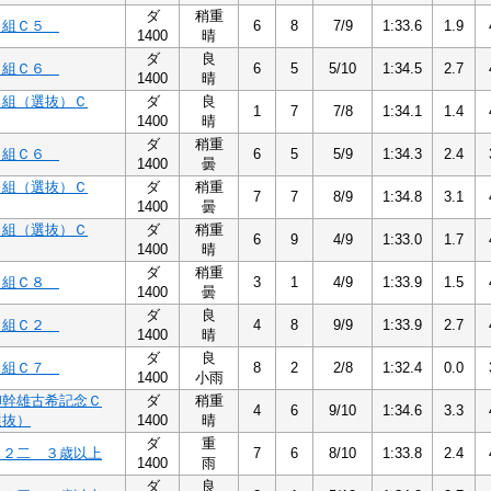
ダ
稍重
５組Ｃ５
6
8
7/9
1:33.6
1.9
1400
晴
ダ
良
６組Ｃ６
6
5
5/10
1:34.5
2.7
1400
晴
２組（選抜）Ｃ
ダ
良
1
7
7/8
1:34.1
1.4
1400
晴
ダ
稍重
６組Ｃ６
6
5
5/9
1:34.3
2.4
1400
曇
２組（選抜）Ｃ
ダ
稍重
7
7
8/9
1:34.8
3.1
1400
曇
２組（選抜）Ｃ
ダ
稍重
6
9
4/9
1:33.0
1.7
1400
晴
ダ
稍重
８組Ｃ８
3
1
4/9
1:33.9
1.5
1400
曇
ダ
良
２組Ｃ２
4
8
9/9
1:33.9
2.7
1400
晴
ダ
良
７組Ｃ７
8
2
2/8
1:32.4
0.0
1400
小雨
柳幹雄古希記念Ｃ
ダ
稍重
4
6
9/10
1:34.6
3.3
選抜）
1400
晴
ダ
重
Ｃ２二 ３歳以上
7
6
8/10
1:33.8
2.4
1400
雨
ダ
良