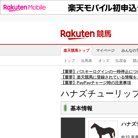
楽天競馬トップ
マイページ
みんなの
トップ
出馬表
オッズ
払戻金
競
【重要】パスキーログインの一時停止につ
【重要】楽天競馬に登録されている情報を
【重要】PayPayチャージ時の注意事項
ハナズチューリッ
基本情報
ハナズ
牝15 黒