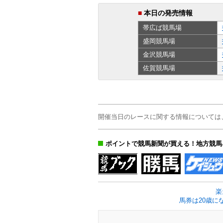
■
本日の発売情報
帯広ば
競馬場
盛岡
競馬場
金沢
競馬場
佐賀
競馬場
開催当日のレースに関する情報については
ポイントで競馬新聞が買える！地方競馬
楽
馬券は20歳に