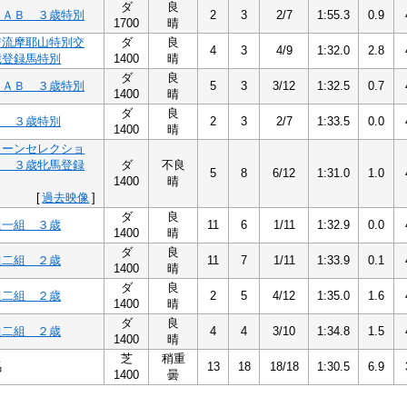
ダ
良
ＢＡＢ ３歳特別
2
3
2/7
1:55.3
0.9
1700
晴
交流摩耶山特別交
ダ
良
4
3
4/9
1:32.0
2.8
歳登録馬特別
1400
晴
ダ
良
ＢＡＢ ３歳特別
5
3
3/12
1:32.5
0.7
1400
晴
ダ
良
Ａ ３歳特別
2
3
2/7
1:33.5
0.0
1400
晴
イーンセレクショ
２ ３歳牝馬登録
ダ
不良
5
8
6/12
1:31.0
1.0
1400
晴
[
過去映像
]
ダ
良
組一組 ３歳
11
6
1/11
1:32.9
0.0
1400
晴
ダ
良
組二組 ２歳
11
7
1/11
1:33.9
0.1
1400
晴
ダ
良
組二組 ２歳
2
5
4/12
1:35.0
1.6
1400
晴
ダ
良
組二組 ２歳
4
4
3/10
1:34.8
1.5
1400
晴
芝
稍重
馬
13
18
18/18
1:30.5
6.9
1400
曇