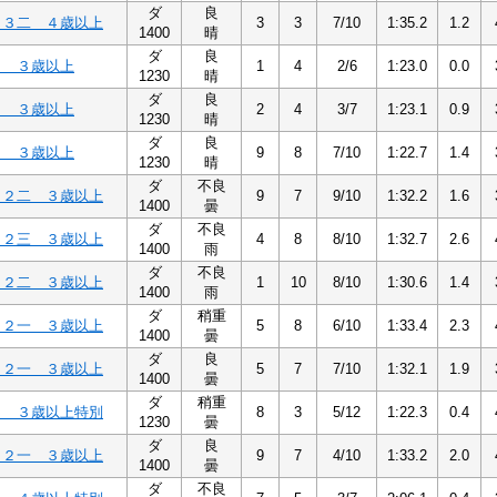
ダ
良
Ｃ３二 ４歳以上
3
3
7/10
1:35.2
1.2
1400
晴
ダ
良
３ ３歳以上
1
4
2/6
1:23.0
0.0
1230
晴
ダ
良
３ ３歳以上
2
4
3/7
1:23.1
0.9
1230
晴
ダ
良
３ ３歳以上
9
8
7/10
1:22.7
1.4
1230
晴
ダ
不良
Ｃ２二 ３歳以上
9
7
9/10
1:32.2
1.6
1400
曇
ダ
不良
Ｃ２三 ３歳以上
4
8
8/10
1:32.7
2.6
1400
雨
ダ
不良
Ｃ２二 ３歳以上
1
10
8/10
1:30.6
1.4
1400
雨
ダ
稍重
Ｃ２一 ３歳以上
5
8
6/10
1:33.4
2.3
1400
曇
ダ
良
Ｃ２一 ３歳以上
5
7
7/10
1:32.1
1.9
1400
曇
ダ
稍重
２ ３歳以上特別
8
3
5/12
1:22.3
0.4
1230
曇
ダ
良
Ｃ２一 ３歳以上
9
7
4/10
1:33.2
2.0
1400
曇
ダ
不良