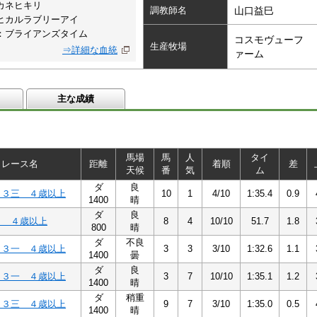
カネヒキリ
調教師名
山口益巳
ヒカルラブリーアイ
：ブライアンズタイム
コスモヴューフ
生産牧場
⇒詳細な血統
ァーム
主な成績
馬場
馬
人
タイ
レース名
距離
着順
差
天候
番
気
ム
ダ
良
Ｃ３三 ４歳以上
10
1
4/10
1:35.4
0.9
1400
晴
ダ
良
３ ４歳以上
8
4
10/10
51.7
1.8
800
晴
ダ
不良
Ｃ３一 ４歳以上
3
3
3/10
1:32.6
1.1
1400
曇
ダ
良
Ｃ３一 ４歳以上
3
7
10/10
1:35.1
1.2
1400
晴
ダ
稍重
Ｃ３三 ４歳以上
9
7
3/10
1:35.0
0.5
1400
晴