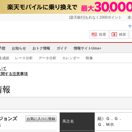
[楽天銀行]もれなく1000ポイント
楽
サ
投票
精算
予想
お知らせ
おトク情報
ガイド
情報サイトUma+
走成績
レース分析
データ分析
カレンダー
映像
いて
に関する注意事項
情報
ジョンズ
組）Ｇ．Ｇ．
お気に入りに登録
馬主名
Ｇ．Ｍホ
毛