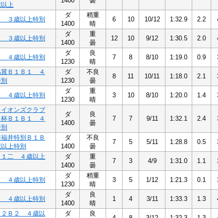
1400
曇
歳以上
ダ
稍重
１ ３歳以上特別
6
10
10/12
1:32.9
2.2
1400
晴
ダ
重
２ ３歳以上特別
12
10
9/12
1:30.5
2.0
1400
曇
ダ
良
２ ４歳以上特別
7
8
8/10
1:19.0
0.9
1230
晴
馬賞Ｂ１Ｂ１ ４
ダ
不良
8
11
10/11
1:18.0
2.1
特別
1230
曇
ダ
重
１ ４歳以上特別
3
10
8/10
1:20.0
1.4
1230
晴
ライオンズクラブ
ダ
良
り杯Ｂ１Ｂ１ ４
7
7
9/11
1:32.1
2.4
1400
曇
特別
崎福井特別Ｂ１Ｂ
ダ
不良
7
5
5/11
1:28.8
0.5
歳以上特別
1400
曇
Ｂ１二 ４歳以上
ダ
重
7
3
4/9
1:31.0
1.1
1400
曇
ダ
稍重
２ ４歳以上特別
3
5
1/12
1:21.3
0.1
1230
晴
ダ
良
２ ４歳以上特別
1
4
3/11
1:33.3
1.3
1400
晴
Ｂ２Ｂ２ ４歳以
ダ
良
4
8
3/12
1:32.3
1.3