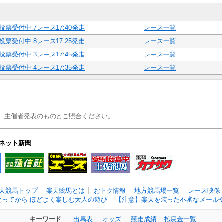
投票受付中 7レース17:40発走
レース一覧
投票受付中 8レース17:25発走
レース一覧
投票受付中 3レース17:45発走
レース一覧
投票受付中 4レース17:35発走
レース一覧
、主催者発表のものとご照合ください。
ネット新聞
天競馬トップ
楽天競馬とは
おトク情報
地方競馬場一覧
レース映像
なってから ほどよく楽しむ大人の遊び
【注意】楽天を装った不審なメールや
キーワード
出馬表
オッズ
競走成績
払戻金一覧