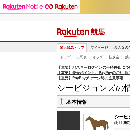
楽天競馬トップ
マイページ
みんなの
トップ
出馬表
オッズ
払戻金
競
【重要】パスキーログインの一時停止につ
【重要】楽天ポイント、PayPayのご利用
【重要】PayPayチャージ時の注意事項
シービジョンズの
基本情報
シービ
牝11 栗