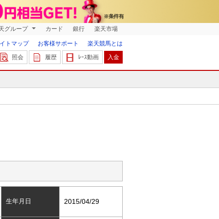
天グループ
カード
銀行
楽天市場
イトマップ
お客様サポート
楽天競馬とは
照会
履歴
ﾚｰｽ動画
入金
生年月日
2015/04/29