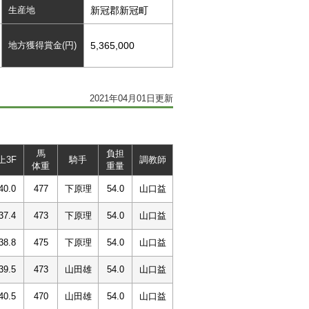
生産地
新冠郡新冠町
地方獲得賞金(円)
5,365,000
2021年04月01日更新
馬
負担
上3F
騎手
調教師
体重
重量
40.0
477
下原理
54.0
山口益
37.4
473
下原理
54.0
山口益
38.8
475
下原理
54.0
山口益
39.5
473
山田雄
54.0
山口益
40.5
470
山田雄
54.0
山口益