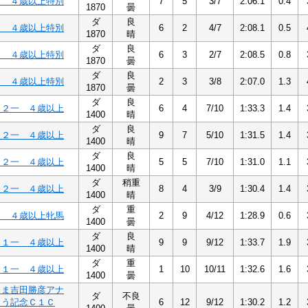
２ ４歳以上特別
7
5
3/7
2:06.1
0.4
1870
曇
ダ
良
２ ４歳以上特別
6
2
4/7
2:08.1
0.5
1870
晴
ダ
良
２ ４歳以上特別
6
3
2/7
2:08.5
0.8
1870
曇
ダ
良
２ ４歳以上特別
2
3
3/8
2:07.0
1.3
1870
曇
ダ
良
Ｃ２一 ４歳以上
6
4
7/10
1:33.3
1.4
1400
晴
ダ
良
Ｃ２一 ４歳以上
9
7
5/10
1:31.5
1.4
1400
晴
ダ
良
Ｃ２一 ４歳以上
5
5
7/10
1:31.0
1.1
1400
晴
ダ
稍重
Ｃ２一 ４歳以上
8
4
3/9
1:30.4
1.4
1400
晴
ダ
重
１ ４歳以上牝馬
2
9
4/12
1:28.9
0.6
1400
曇
ダ
良
Ｃ１一 ４歳以上
9
9
9/12
1:33.7
1.9
1400
晴
ダ
重
Ｃ１一 ４歳以上
1
10
10/11
1:32.6
1.6
1400
曇
さま吉田勝彦アナ
ダ
不良
とう記念Ｃ１Ｃ
6
12
9/12
1:30.2
1.2