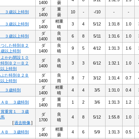
1400
曇
ダ
重
２ ３歳以上特別
10
-
-/10
-
-
1400
曇
ダ
稍重
２ ３歳以上特別
3
4
5/12
1:31.8
1.0
1400
晴
ダ
良
２ ３歳以上特別
6
8
5/11
1:31.6
1.0
1400
晴
くつした特別Ｂ２
ダ
良
9
5
4/12
1:31.3
1.6
３歳以上特別
1400
晴
Ｈよかわ開設１０
ダ
良
念特別Ｂ２一Ｂ２
3
3
6/12
1:32.1
1.0
1400
晴
歳以上特別
めぶた特別Ｂ２Ｂ
ダ
良
8
7
3/12
1:31.4
0.7
歳以上特別
1400
雨
ダ
稍重
Ａ ３歳特別
4
4
3/5
1:31.0
0.4
1400
晴
ダ
重
ＢＡＢ ３歳特別
1
2
3/6
1:31.3
1.2
1400
雨
く賞重賞１ ３歳
ダ
良
録馬
4
8
5/12
1:55.8
1.0
1700
晴
[
過去映像
]
ダ
稍重
ＢＡＢ ３歳特別
4
6
5/9
1:31.3
0.5
1400
曇