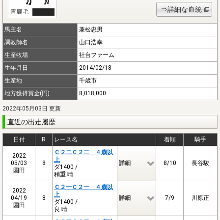
⇒詳細な血統
馬主名
兼松忠男
調教師名
山口浩幸
生産牧場
社台ファーム
生年月日
2014/02/18
生産地
千歳市
地方獲得賞金(円)
8,018,000
2022年05月03日 更新
直近の出走履歴
日付
R
レース名
着順
騎手
Ｃ２二Ｃ２二 ４歳以
2022
上
05/03
8
詳細
8/10
長谷駿
ダ1400 /
園田
稍重 晴
Ｃ２一Ｃ２一 ４歳以
2022
上
04/19
8
詳細
7/9
川原正
ダ1400 /
園田
良 晴