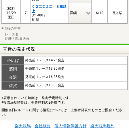
Ｃ２二Ｃ２二 ３歳以
2021
上
12/29
7
詳細
6/10
長谷駿
ダ1400 /
園田
良 晴
※情報の見方
レース名
距離 / 馬場 天候
直近の発走状況
帯広ば
発売前 1レース14:25発走
盛岡
発売前 1レース13:30発走
金沢
発売前 1レース16:35発走
佐賀
発売前 1レース15:55発走
※表示されている時刻は、発走予定時刻です。
※投票締切時刻は、発走時刻の2分前です。
開催当日のレースに関する情報については、主催者発表のものとご照合くださ
い。
楽天競馬
会社概要
個人情報保護方針
楽天競馬規約