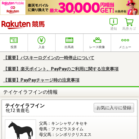
楽天競馬
通知
馬券カゴ
投票
入金
出馬表
レース映像
メニュー
【重要】パスキーログインの一時停止について
【重要】楽天ポイント、PayPayのご利用に関する注意事項
【重要】PayPayチャージ時の注意事項
テイケイラフインの情報
テイケイラフイン
お気に入りに登録
牝12 青鹿毛
父馬：キンシャサノキセキ
母馬：ファビラスタイム
母父馬：シンボリクリスエス