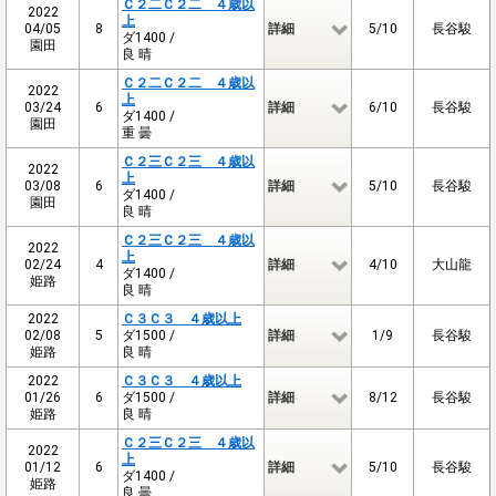
Ｃ２二Ｃ２二 ４歳以
2022
上
04/05
8
詳細
5/10
長谷駿
ダ1400 /
園田
良 晴
Ｃ２二Ｃ２二 ４歳以
2022
上
03/24
6
詳細
6/10
長谷駿
ダ1400 /
園田
重 曇
Ｃ２三Ｃ２三 ４歳以
2022
上
03/08
6
詳細
5/10
長谷駿
ダ1400 /
園田
良 晴
Ｃ２三Ｃ２三 ４歳以
2022
上
02/24
4
詳細
4/10
大山龍
ダ1400 /
姫路
良 晴
2022
Ｃ３Ｃ３ ４歳以上
02/08
5
ダ1500 /
詳細
1/9
長谷駿
姫路
良 晴
2022
Ｃ３Ｃ３ ４歳以上
01/26
6
ダ1500 /
詳細
8/12
長谷駿
姫路
良 晴
Ｃ２三Ｃ２三 ４歳以
2022
上
01/12
6
詳細
5/10
長谷駿
ダ1400 /
姫路
良 曇