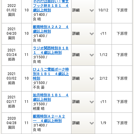
そのだは面白い！青芝
2022
フック杯Ｂ１Ｂ１ ４
01/02
10
歳以上特別
詳細
10/12
下原理
園田
ダ1400 /
良 晴
穀雨特別Ａ２Ａ２ ４
2021
歳以上特別
04/20
10
詳細
-/11
下原理
ダ1400 /
園田
良 晴
ラジオ関西特別Ｂ１Ｂ
2021
１ ４歳以上特別
03/24
11
詳細
1/12
下原理
ダ1500 /
姫路
良 晴
ひょうご雪姫ポーク特
2021
別Ｂ１Ｂ１ ４歳以上
03/02
10
特別
詳細
2/12
下原理
姫路
ダ1500 /
不良 曇
如月特別Ｂ１Ｂ１ ４
2021
歳以上特別
02/17
11
詳細
-/11
下原理
ダ1500 /
姫路
稍重 晴
穀雨特別Ａ２一Ａ２
2020
一 ４歳以上特別
04/28
11
詳細
1/9
下原理
ダ1400 /
園田
良 晴