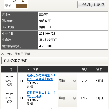
⇒詳細な血統
馬主名
薪浦亨
調教師名
保利良平
生産牧場
吉田三郎
生年月日
2013/04/28
生産地
勇払郡安平町
地方獲得賞金(円)
4,713,000
2022年02月08日 更新
直近の出走履歴
日付
R
レース名
着順
騎手
姫路カシの木特別Ｂ１
2022
Ｂ１ ４歳以上特別
02/08
11
詳細
-/12
下原理
ダ1400 /
姫路
良 曇
睦月特別Ｂ１Ｂ１ ４
2022
歳以上特別
01/18
11
詳細
3/12
下原理
ダ1400 /
姫路
良 曇