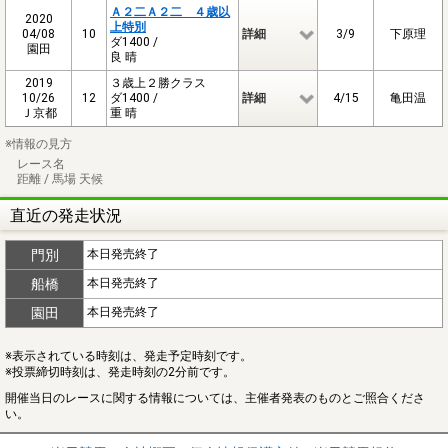
Ａ２二Ａ２二 ４歳以
2020
上特別
04/08
10
詳細
3/9
下原理
ダ1400 /
園田
良 晴
2019
３歳上２勝クラス
10/26
12
ダ1400 /
詳細
4/15
亀田温
Ｊ京都
重 晴
※情報の見方
レース名
距離 / 馬場 天候
直近の発走状況
門別
本日発売終了
船橋
本日発売終了
園田
本日発売終了
※表示されている時刻は、発走予定時刻です。
※投票締切時刻は、発走時刻の2分前です。
開催当日のレースに関する情報については、主催者発表のものとご照合くださ
い。