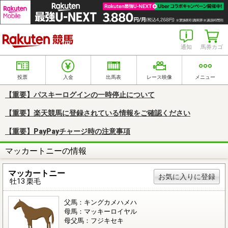
楽天競馬
通知
馬券カゴ
投票
入金
出馬表
レース映像
メニュー
【重要】パスキーログインの一時停止について
【重要】楽天競馬に登録されている情報をご確認ください
【重要】PayPayチャージ時の注意事項
マッカートニーの情報
マッカートニー
お気に入りに登録
牡13 栗毛
父馬：キングカメハメハ
母馬：マッキーロイヤル
母父馬：フジキセキ