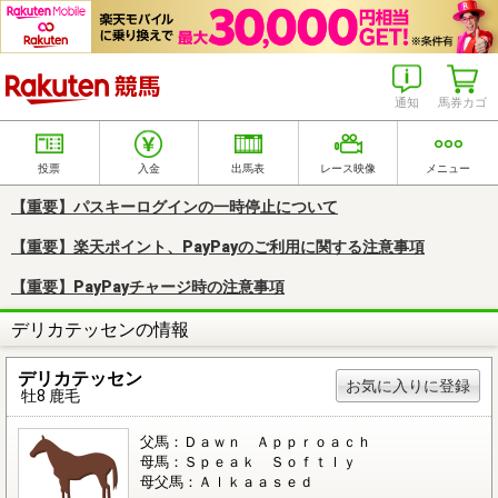
楽天競馬
通知
馬券カゴ
投票
入金
出馬表
レース映像
メニュー
【重要】パスキーログインの一時停止について
【重要】楽天ポイント、PayPayのご利用に関する注意事項
【重要】PayPayチャージ時の注意事項
デリカテッセンの情報
デリカテッセン
お気に入りに登録
牡8 鹿毛
父馬：Ｄａｗｎ Ａｐｐｒｏａｃｈ
母馬：Ｓｐｅａｋ Ｓｏｆｔｌｙ
母父馬：Ａｌｋａａｓｅｄ