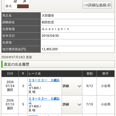
⇒詳細な血統
馬主名
大田愛奈
調教師名
稻田彰宏
生産牧場
Ｇｏｄｏｌｐｈｉｎ
生年月日
2018/04/30
生産地
地方獲得賞金(円)
12,405,000
2026年07月24日 更新
直近の出走履歴
日付
R
レース名
着順
騎手
Ｃ３一Ｃ３一 ３歳以
2026
上
07/24
2
詳細
9/12
小谷周
ダ1400 /
園田
良 晴
Ｃ３一Ｃ３一 ３歳以
2026
上
07/10
5
詳細
7/10
小谷周
ダ1400 /
園田
良 晴