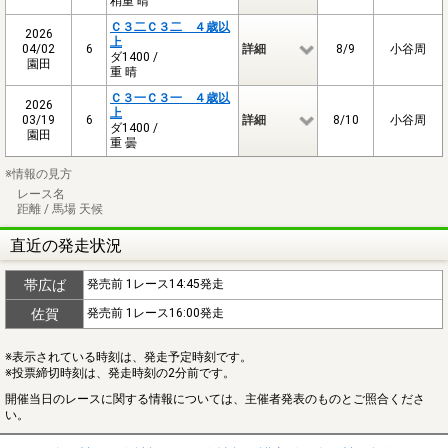
稍重 晴
Ｃ３二Ｃ３二 ４歳以
2026
上
04/02
6
詳細
8/9
小谷周
ダ1400 /
園田
重 晴
Ｃ３一Ｃ３一 ４歳以
2026
上
03/19
6
詳細
8/10
小谷周
ダ1400 /
園田
重 曇
※情報の見方
レース名
距離 / 馬場 天候
直近の発走状況
帯広ば
発売前 1レース14:45発走
佐賀
発売前 1レース16:00発走
※表示されている時刻は、発走予定時刻です。
※投票締切時刻は、発走時刻の2分前です。
開催当日のレースに関する情報については、主催者発表のものとご照合くださ
い。