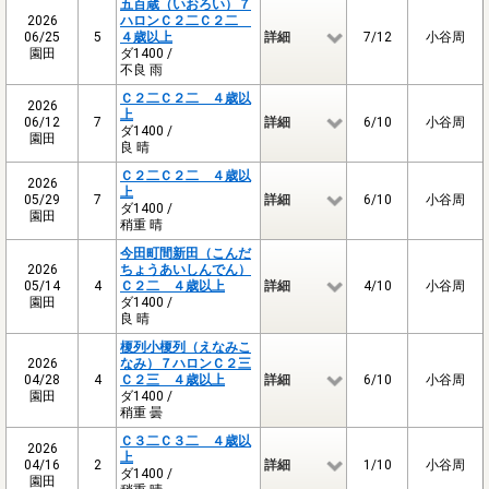
五百蔵（いおろい）７
2026
ハロンＣ２二Ｃ２二
06/25
5
４歳以上
詳細
7/12
小谷周
園田
ダ1400 /
不良 雨
Ｃ２二Ｃ２二 ４歳以
2026
上
06/12
7
詳細
6/10
小谷周
ダ1400 /
園田
良 晴
Ｃ２二Ｃ２二 ４歳以
2026
上
05/29
7
詳細
6/10
小谷周
ダ1400 /
園田
稍重 晴
今田町間新田（こんだ
2026
ちょうあいしんでん）
05/14
4
Ｃ２二 ４歳以上
詳細
4/10
小谷周
園田
ダ1400 /
良 晴
榎列小榎列（えなみこ
2026
なみ）７ハロンＣ２三
04/28
4
Ｃ２三 ４歳以上
詳細
6/10
小谷周
園田
ダ1400 /
稍重 曇
Ｃ３二Ｃ３二 ４歳以
2026
上
04/16
2
詳細
1/10
小谷周
ダ1400 /
園田