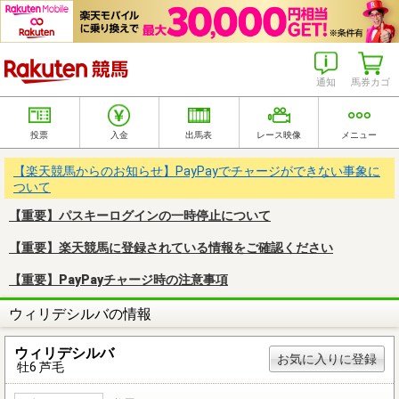
楽天競馬
通知
馬券カゴ
投票
入金
出馬表
レース映像
メニュー
【楽天競馬からのお知らせ】PayPayでチャージができない事象に
ついて
【重要】パスキーログインの一時停止について
【重要】楽天競馬に登録されている情報をご確認ください
【重要】PayPayチャージ時の注意事項
ウィリデシルバの情報
ウィリデシルバ
お気に入りに登録
牡6 芦毛