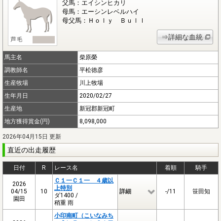
父馬：エイシンヒカリ
母馬：エーシンレベルハイ
母父馬：Ｈｏｌｙ Ｂｕｌｌ
⇒詳細な血統
馬主名
柴原榮
調教師名
平松徳彦
生産牧場
川上牧場
生年月日
2020/02/27
生産地
新冠郡新冠町
地方獲得賞金(円)
8,098,000
2026年04月15日 更新
直近の出走履歴
日付
R
レース名
着順
騎手
Ｃ１一Ｃ１一 ４歳以
2026
上特別
04/15
10
詳細
-/11
笹田知
ダ1400 /
園田
稍重 雨
小印南町（こいなみち