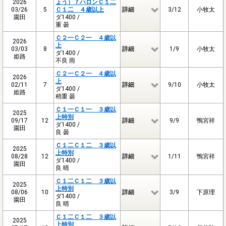
2026
ょう）７ハロンＣ１二
03/26
5
Ｃ１二 ４歳以上
詳細
3/12
小牧太
園田
ダ1400 /
重 曇
Ｃ２一Ｃ２一 ４歳以
2026
上
03/03
8
詳細
1/9
小牧太
ダ1400 /
姫路
不良 雨
Ｃ２一Ｃ２一 ４歳以
2026
上
02/11
7
詳細
9/10
小牧太
ダ1400 /
姫路
稍重 曇
Ｃ１一Ｃ１一 ３歳以
2025
上特別
09/17
12
詳細
9/9
鴨宮祥
ダ1400 /
園田
良 曇
Ｃ１二Ｃ１二 ３歳以
2025
上特別
08/28
12
詳細
1/11
鴨宮祥
ダ1400 /
園田
良 晴
Ｃ１二Ｃ１二 ３歳以
2025
上特別
08/06
10
詳細
3/9
下原理
ダ1400 /
園田
良 晴
Ｃ１二Ｃ１二 ３歳以
2025
上特別