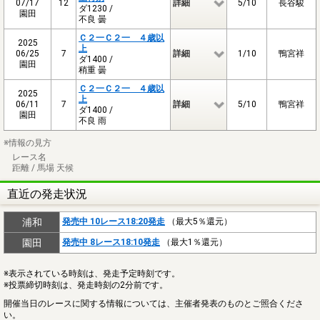
07/17
12
詳細
5/10
長谷駿
ダ1230 /
園田
不良 曇
Ｃ２一Ｃ２一 ４歳以
2025
上
06/25
7
詳細
1/10
鴨宮祥
ダ1400 /
園田
稍重 曇
Ｃ２一Ｃ２一 ４歳以
2025
上
06/11
7
詳細
5/10
鴨宮祥
ダ1400 /
園田
不良 雨
※情報の見方
レース名
距離 / 馬場 天候
直近の発走状況
浦和
発売中 10レース18:20発走
（最大5％還元）
園田
発売中 8レース18:10発走
（最大1％還元）
※表示されている時刻は、発走予定時刻です。
※投票締切時刻は、発走時刻の2分前です。
開催当日のレースに関する情報については、主催者発表のものとご照合くださ
い。