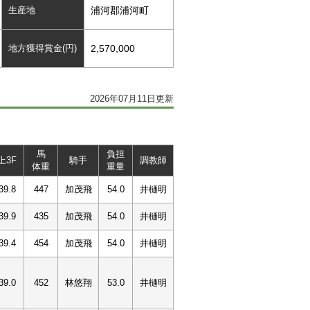
生産地
浦河郡浦河町
地方獲得賞金(円)
2,570,000
2026年07月11日更新
馬
負担
上3F
騎手
調教師
体重
重量
39.8
447
加茂飛
54.0
井樋明
39.9
435
加茂飛
54.0
井樋明
39.4
454
加茂飛
54.0
井樋明
39.0
452
林悠翔
53.0
井樋明