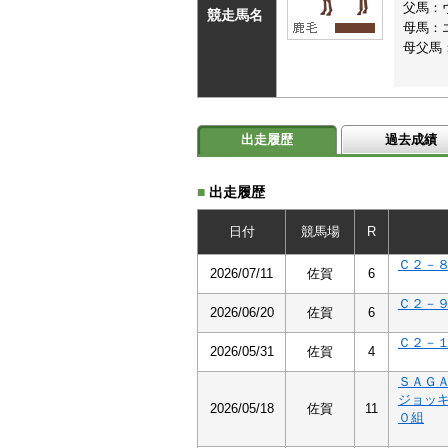
父馬：
競走馬名
母馬：
母父馬
出走履歴
過去成績
■
出走履歴
日付
競馬場
R
Ｃ２－
2026/07/11
佐賀
6
Ｃ２－
2026/06/20
佐賀
6
Ｃ２－
2026/05/31
佐賀
4
ＳＡＧ
ジョッ
2026/05/18
佐賀
11
０組