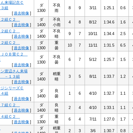
さん来場記念Ｃ
ダ
不良
１３組
8
9
3/11
1:25.1
0.6
1300
雨
[
過去映像
]
１２組Ｃ２
ダ
不良
4
8
8/12
1:34.6
1.6
[
過去映像
]
1400
小雨
１２組Ｃ２
ダ
不良
9
7
10/11
1:34.4
2.5
[
過去映像
]
1400
晴
１２組Ｃ２
ダ
重
10
7
11/11
1:31.5
6.5
[
過去映像
]
1300
曇
ＵＪＯＢ賞Ｃ２
ダ
不良
組
6
7
5/12
1:25.7
1.5
1300
曇
[
過去映像
]
テン渡辺さん来場
ダ
稍重
２ －１３組
3
5
8/11
1:33.7
1.2
1400
晴
[
過去映像
]
ンジシリーズＣ
ダ
良
１４組
1
6
4/10
1:32.7
1.1
1400
曇
[
過去映像
]
１７組Ｃ２
ダ
良
2
4
4/10
1:33.1
1.1
[
過去映像
]
1400
晴
１４組Ｃ２
ダ
重
6
4
7/11
1:27.0
1.7
[
過去映像
]
1300
晴
４
ダ
稍重
2
3
3/6
1:30.7
0.8