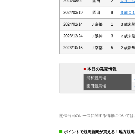
2024/08/02
園田
2
Ｃ３二
2024/03/19
園田
8
３歳Ｃ
2024/01/14
Ｊ京都
1
３歳未
2023/12/24
Ｊ阪神
3
２歳未
2023/10/15
Ｊ京都
5
２歳新
■
本日の発売情報
浦和
競馬場
園田
競馬場
開催当日のレースに関する情報については
ポイントで競馬新聞が買える！地方競馬