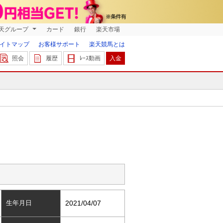
天グループ
カード
銀行
楽天市場
イトマップ
お客様サポート
楽天競馬とは
照会
履歴
ﾚｰｽ動画
入金
生年月日
2021/04/07