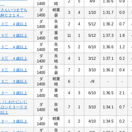
2
5
4/9
1:30.6
0.9
選
1400
晴
アさんいつまでも
ダ
稍重
3
4
1/10
1:31.7
0.0
ね杯Ｃ２１４
1400
曇
ダ
良
Ｃ３三 ４歳以上
2
4
5/12
1:36.2
0.7
1400
曇
ダ
重
Ｃ３三 ４歳以上
11
1
5/12
1:37.3
1.8
1400
晴
ダ
良
Ｃ３二 ４歳以上
5
2
6/10
1:36.6
1.2
1400
晴
ダ
良
Ｃ３三 ４歳以上
4
1
3/12
1:37.1
0.2
1400
晴
ダ
良
Ｃ３三 ３歳以上
7
2
3/10
1:36.2
0.4
1400
曇
ダ
稍重
Ｃ３二 ３歳以上
6
-
-/9
-
-
1400
晴
ダ
重
Ｃ３一 ３歳以上
4
3
6/10
1:36.5
2.1
1400
晴
島（しおたにいじ
ダ
良
ハロンＣ３一Ｃ３
7
1
3/10
1:34.1
0.7
1400
晴
歳以上
ダ
稍重
Ｃ３一 ３歳以上
1
2
4/10
1:34.5
0.2
1400
晴
ダ
良