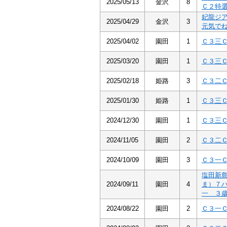
2025/05/13
金沢
8
Ｃ２特
妃龍ジ
2025/04/29
金沢
3
元気で
2025/04/02
園田
1
Ｃ３三
2025/03/20
園田
1
Ｃ３三
2025/02/18
姫路
3
Ｃ３二
2025/01/30
姫路
1
Ｃ３三
2024/12/30
園田
1
Ｃ３三
2024/11/05
園田
2
Ｃ３二
2024/10/09
園田
3
Ｃ３一
塩田新
2024/09/11
園田
4
ま）７
一 ３
2024/08/22
園田
2
Ｃ３一