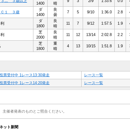
Ｃ３二 ３歳以上
9
3
2/9
1:33.6
0.0
1400
晴
ダ
良
１Ｃ１ ３歳
7
5
9/10
1:36.0
2.8
1400
曇
ダ
良
勝利
11
7
9/12
1:57.5
1.9
1800
晴
芝
良
勝利
11
12
13/14
2:02.8
2.2
2000
晴
芝
重
馬
4
13
10/15
1:51.8
1.9
1800
晴
投票受付中 1レース13:30発走
レース一覧
投票受付中 1レース14:20発走
レース一覧
、主催者発表のものとご照合ください。
ネット新聞