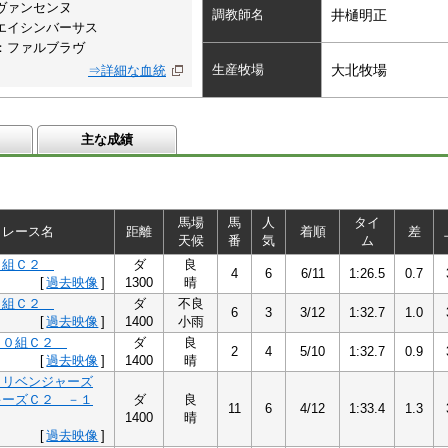
ヴァンセンヌ
調教師名
井樋明正
エイシンバーサス
：ファルブラヴ
生産牧場
大北牧場
⇒詳細な血統
主な成績
馬場
馬
人
タイ
レース名
距離
着順
差
天候
番
気
ム
８組Ｃ２
ダ
良
4
6
6/11
1:26.5
0.7
[
過去映像
]
1300
晴
９組Ｃ２
ダ
不良
6
3
3/12
1:32.7
1.0
[
過去映像
]
1400
小雨
１０組Ｃ２
ダ
良
2
4
5/10
1:32.7
0.9
[
過去映像
]
1400
晴
Ａリベンジャーズ
キーズＣ２ －１
ダ
良
11
6
4/12
1:33.4
1.3
1400
晴
[
過去映像
]