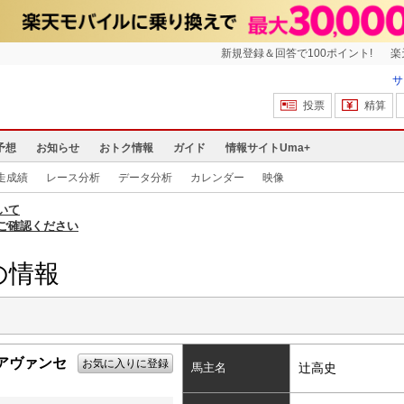
新規登録＆回答で100ポイント!
楽
サ
投票
精算
予想
お知らせ
おトク情報
ガイド
情報サイトUma+
走成績
レース分析
データ分析
カレンダー
映像
いて
ご確認ください
の情報
アヴァンセ
お気に入りに登録
馬主名
辻高史