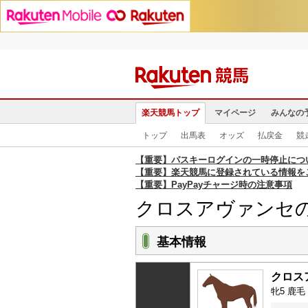
楽天競馬トップ
マイページ
みんなの
トップ
出馬表
オッズ
払戻金
競
【重要】パスキーログインの一時停止につ
【重要】楽天競馬に登録されている情報を
【重要】PayPayチャージ時の注意事項
クロスアヴァンセ
基本情報
クロス
牝5 鹿毛