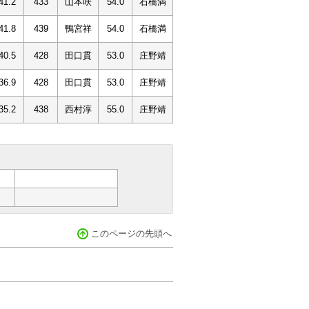
41.2
433
山本咲
54.0
石橋満
41.8
439
鴨宮祥
54.0
石橋満
40.5
428
田口貫
53.0
庄野靖
36.9
428
田口貫
53.0
庄野靖
35.2
438
西村淳
55.0
庄野靖
このページの先頭へ