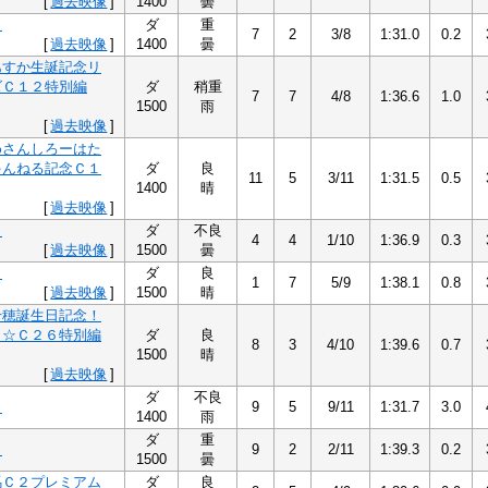
[
過去映像
]
1400
曇
５
ダ
重
7
2
3/8
1:31.0
0.2
[
過去映像
]
1400
曇
あすか生誕記念リ
ズＣ１２特別編
ダ
稍重
7
7
4/8
1:36.6
1.0
1500
雨
[
過去映像
]
めさんしろーはた
ゃんねる記念Ｃ１
ダ
良
11
5
3/11
1:31.5
0.5
1400
晴
[
過去映像
]
５
ダ
不良
4
4
1/10
1:36.9
0.3
[
過去映像
]
1500
曇
５
ダ
良
1
7
5/9
1:38.1
0.8
[
過去映像
]
1500
晴
千穂誕生日記念！
５☆Ｃ２６特別編
ダ
良
8
3
4/10
1:39.6
0.7
1500
晴
[
過去映像
]
ダ
不良
５
9
5
9/11
1:31.7
3.0
1400
雨
ダ
重
６
9
2
2/11
1:39.3
0.2
1500
曇
馬Ｃ２プレミアム
ダ
良