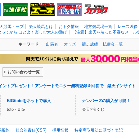
天競馬トップ
楽天競馬とは
おトク情報
地方競馬場一覧
レース映像
なってから ほどよく楽しむ大人の遊び
【注意】楽天を装った不審なメールや
キーワード
出馬表
オッズ
競走成績
払戻金一覧
お問い合わせ一覧
ポイントプレゼント！アンケートモニター無料登録＆回答で 楽天インサイト
BIG/totoをネットで購入
ナンバーズの購入が可能！
toto・BIG
楽天×宝くじ
馬規約
社会的責任[CSR]
採用情報
特定商取引法に基づく表記