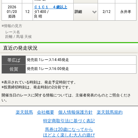
2026
Ｃ１Ｃ１ ４歳以上
01/20
12
ダ1400 /
詳細
2/12
永井孝
姫路
良 晴
※情報の見方
レース名
距離 / 馬場 天候
直近の発走状況
帯広ば
発売前 1レース14:45発走
佐賀
発売前 1レース16:00発走
※表示されている時刻は、発走予定時刻です。
※投票締切時刻は、発走時刻の2分前です。
開催当日のレースに関する情報については、主催者発表のものとご照合くださ
い。
楽天競馬
会社概要
個人情報保護方針
楽天競馬規約
特定商取引法に基づく表記
馬券は20歳になってから
ほどよく楽しむ大人の遊び