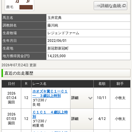
⇒詳細な血統
馬主名
玉井宏典
調教師名
藤川純
生産牧場
レジェンドファーム
生年月日
2022/06/01
生産地
新冠郡新冠町
地方獲得賞金(円)
14,225,000
2026年07月24日 更新
直近の出走履歴
日付
R
レース名
着順
騎手
ホオズキ賞Ｃ１一Ｃ１
2026
一 ３歳以上特別
07/24
12
詳細
10/11
小牧太
ダ1230 /
園田
良 晴
Ｃ１Ｃ１ ４歳以上特
2026
別
07/03
12
詳細
4/12
小牧太
ダ1230 /
園田
稍重 晴