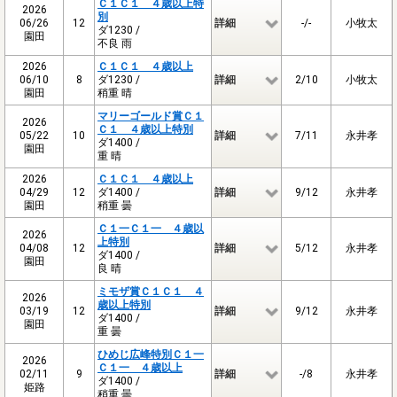
Ｃ１Ｃ１ ４歳以上特
2026
別
06/26
12
詳細
-/-
小牧太
ダ1230 /
園田
不良 雨
2026
Ｃ１Ｃ１ ４歳以上
06/10
8
ダ1230 /
詳細
2/10
小牧太
園田
稍重 晴
マリーゴールド賞Ｃ１
2026
Ｃ１ ４歳以上特別
05/22
10
詳細
7/11
永井孝
ダ1400 /
園田
重 晴
2026
Ｃ１Ｃ１ ４歳以上
04/29
12
ダ1400 /
詳細
9/12
永井孝
園田
稍重 曇
Ｃ１一Ｃ１一 ４歳以
2026
上特別
04/08
12
詳細
5/12
永井孝
ダ1400 /
園田
良 晴
ミモザ賞Ｃ１Ｃ１ ４
2026
歳以上特別
03/19
12
詳細
9/12
永井孝
ダ1400 /
園田
重 曇
ひめじ広峰特別Ｃ１一
2026
Ｃ１一 ４歳以上
02/11
9
詳細
-/8
永井孝
ダ1400 /
姫路
稍重 曇