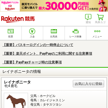
楽天競馬
通知
馬券カゴ
投票
入金
出馬表
レース映像
メニュー
【重要】パスキーログインの一時停止について
【重要】楽天ポイント、PayPayのご利用に関する注意事項
【重要】PayPayチャージ時の注意事項
レイナボニータの情報
レイナボニータ
お気に入りに登録
牝4 鹿毛
父馬：ホークビル
母馬：カレイジャスミン
母父馬：タヤスツヨシ