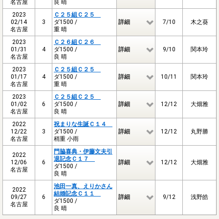
名古屋
良 晴
2023
Ｃ２５組Ｃ２５
02/14
3
ダ1500 /
詳細
7/10
木之葵
名古屋
重 晴
2023
Ｃ２６組Ｃ２６
01/31
4
ダ1500 /
詳細
9/10
関本玲
名古屋
良 晴
2023
Ｃ２５組Ｃ２５
01/17
4
ダ1500 /
詳細
10/11
関本玲
名古屋
重 晴
2023
Ｃ２５組Ｃ２５
01/02
6
ダ1500 /
詳細
12/12
大畑雅
名古屋
良 晴
2022
祝まりな生誕Ｃ１４
12/22
3
ダ1500 /
詳細
12/12
丸野勝
名古屋
稍重 小雨
門脇喜典・伊藤文夫引
2022
退記念Ｃ１７
12/06
6
詳細
12/12
大畑雅
ダ1500 /
名古屋
良 晴
池田一真、えりかさん
2022
結婚記念Ｃ１１
09/27
6
詳細
9/12
浅野皓
ダ1500 /
名古屋
良 晴