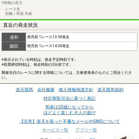
※情報の見方
レース名
距離 / 馬場 天候
直近の発走状況
浦和
発売前 1レース13:30発走
園田
発売前 1レース14:20発走
※表示されている時刻は、発走予定時刻です。
※投票締切時刻は、発走時刻の2分前です。
開催当日のレースに関する情報については、主催者発表のものとご照合くださ
い。
楽天競馬
会社概要
個人情報保護方針
楽天競馬規約
特定商取引法に基づく表記
馬券は20歳になってから
ほどよく楽しむ大人の遊び
【注意】楽天を装った不審なメールやSMSについて
サービス一覧
アプリ一覧