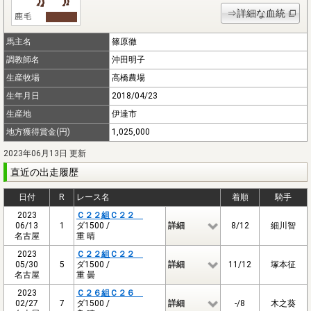
⇒詳細な血統
馬主名
篠原徹
調教師名
沖田明子
生産牧場
高橋農場
生年月日
2018/04/23
生産地
伊達市
地方獲得賞金(円)
1,025,000
2023年06月13日 更新
直近の出走履歴
日付
R
レース名
着順
騎手
2023
Ｃ２２組Ｃ２２
06/13
1
ダ1500 /
詳細
8/12
細川智
名古屋
重 晴
2023
Ｃ２２組Ｃ２２
05/30
5
ダ1500 /
詳細
11/12
塚本征
名古屋
重 曇
2023
Ｃ２６組Ｃ２６
02/27
7
ダ1500 /
詳細
-/8
木之葵