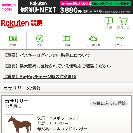
楽天競馬
通知
馬券カゴ
投票
入金
出馬表
レース映像
メニュー
【重要】パスキーログインの一時停止について
【重要】楽天競馬に登録されている情報をご確認ください
【重要】PayPayチャージ時の注意事項
カサリリーの情報
カサリリー
お気に入りに登録
牝8 鹿毛
父馬：エスポワールシチー
母馬：カサパサー
母父馬：エルコンドルパサー