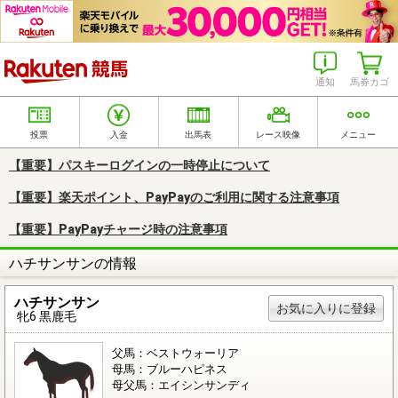
楽天競馬
通知
馬券カゴ
投票
入金
出馬表
レース映像
メニュー
【重要】パスキーログインの一時停止について
【重要】楽天ポイント、PayPayのご利用に関する注意事項
【重要】PayPayチャージ時の注意事項
ハチサンサンの情報
ハチサンサン
お気に入りに登録
牝6 黒鹿毛
父馬：ベストウォーリア
母馬：ブルーハピネス
母父馬：エイシンサンディ