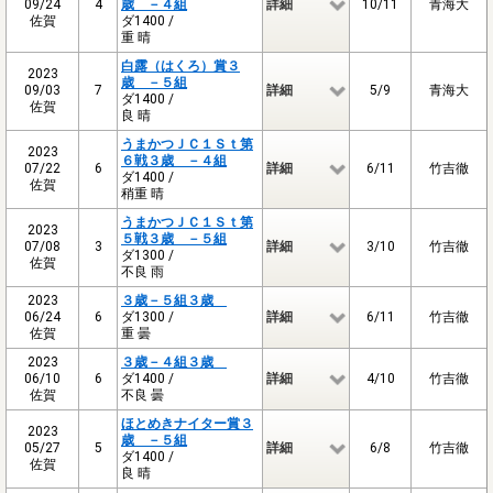
09/24
4
歳 －４組
詳細
10/11
青海大
佐賀
ダ1400 /
重 晴
白露（はくろ）賞３
2023
歳 －５組
09/03
7
詳細
5/9
青海大
ダ1400 /
佐賀
良 晴
うまかつＪＣ１Ｓｔ第
2023
６戦３歳 －４組
07/22
6
詳細
6/11
竹吉徹
ダ1400 /
佐賀
稍重 晴
うまかつＪＣ１Ｓｔ第
2023
５戦３歳 －５組
07/08
3
詳細
3/10
竹吉徹
ダ1300 /
佐賀
不良 雨
2023
３歳－５組３歳
06/24
6
ダ1300 /
詳細
6/11
竹吉徹
佐賀
重 曇
2023
３歳－４組３歳
06/10
6
ダ1400 /
詳細
4/10
竹吉徹
佐賀
不良 曇
ほとめきナイター賞３
2023
歳 －５組
05/27
5
詳細
6/8
竹吉徹
ダ1400 /
佐賀
良 晴