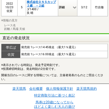
株式会社ＤＮＳカップ
2022
２歳 －２組
10/23
5
詳細
3/12
竹吉徹
ダ1400 /
佐賀
良 晴
※情報の見方
レース名
距離 / 馬場 天候
直近の発走状況
帯広ば
発売前 1レース14:45発走 （最大1％還元）
佐賀
発売前 1レース16:00発走 （最大1％還元）
※表示されている時刻は、発走予定時刻です。
※投票締切時刻は、発走時刻の2分前です。
開催当日のレースに関する情報については、主催者発表のものとご照合くださ
い。
楽天競馬
会社概要
個人情報保護方針
楽天競馬規約
特定商取引法に基づく表記
馬券は20歳になってから
ほどよく楽しむ大人の遊び