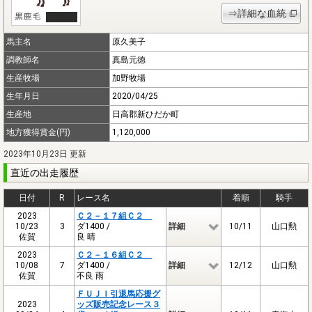
⇒詳細な血統
馬主名
原久美子
調教師名
真島元徳
生産牧場
加野牧場
生年月日
2020/04/25
生産地
日高郡新ひだか町
地方獲得賞金(円)
1,120,000
2023年10月23日 更新
直近の出走履歴
日付
R
レース名
着順
騎手
2023
Ｃ２－１７組Ｃ２
10/23
3
ダ1400 /
詳細
10/11
山口勲
佐賀
良 晴
2023
Ｃ２－１６組Ｃ２
10/08
7
ダ1400 /
詳細
12/12
山口勲
佐賀
不良 雨
ＦＵＪＩ引退馬応援グ
2023
ッズ販売記念レース３