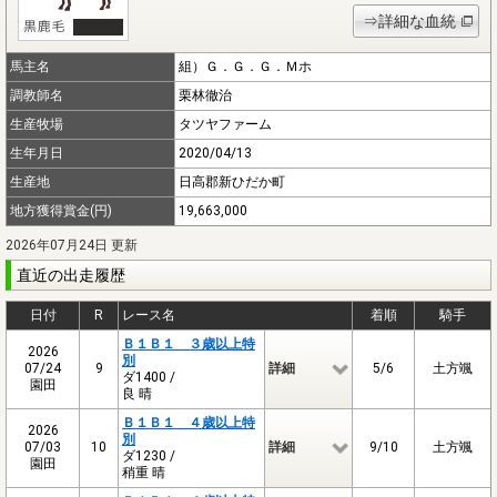
⇒詳細な血統
馬主名
組）Ｇ．Ｇ．Ｇ．Ｍホ
調教師名
栗林徹治
生産牧場
タツヤファーム
生年月日
2020/04/13
生産地
日高郡新ひだか町
地方獲得賞金(円)
19,663,000
2026年07月24日 更新
直近の出走履歴
日付
R
レース名
着順
騎手
Ｂ１Ｂ１ ３歳以上特
2026
別
07/24
9
詳細
5/6
土方颯
ダ1400 /
園田
良 晴
Ｂ１Ｂ１ ４歳以上特
2026
別
07/03
10
詳細
9/10
土方颯
ダ1230 /
園田
稍重 晴