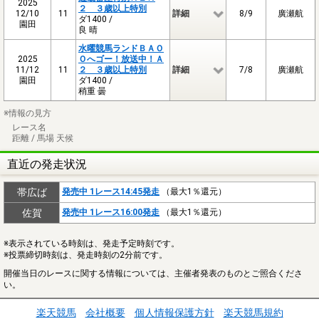
2025
２ ３歳以上特別
12/10
11
詳細
8/9
廣瀬航
ダ1400 /
園田
良 晴
水曜競馬ランドＢＡＯ
2025
Ｏへゴー！放送中！Ａ
11/12
11
２ ３歳以上特別
詳細
7/8
廣瀬航
園田
ダ1400 /
稍重 曇
※情報の見方
レース名
距離 / 馬場 天候
直近の発走状況
帯広ば
発売中 1レース14:45発走
（最大1％還元）
佐賀
発売中 1レース16:00発走
（最大1％還元）
※表示されている時刻は、発走予定時刻です。
※投票締切時刻は、発走時刻の2分前です。
開催当日のレースに関する情報については、主催者発表のものとご照合くださ
い。
楽天競馬
会社概要
個人情報保護方針
楽天競馬規約