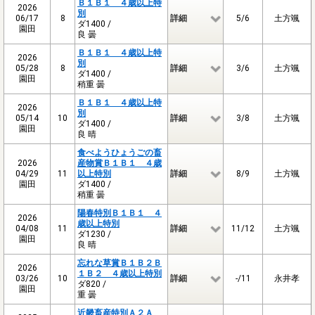
Ｂ１Ｂ１ ４歳以上特
2026
別
06/17
8
詳細
5/6
土方颯
ダ1400 /
園田
良 曇
Ｂ１Ｂ１ ４歳以上特
2026
別
05/28
8
詳細
3/6
土方颯
ダ1400 /
園田
稍重 曇
Ｂ１Ｂ１ ４歳以上特
2026
別
05/14
10
詳細
3/8
土方颯
ダ1400 /
園田
良 晴
食べようひょうごの畜
2026
産物賞Ｂ１Ｂ１ ４歳
04/29
11
以上特別
詳細
8/9
土方颯
園田
ダ1400 /
稍重 曇
陽春特別Ｂ１Ｂ１ ４
2026
歳以上特別
04/08
11
詳細
11/12
土方颯
ダ1230 /
園田
良 晴
忘れな草賞Ｂ１Ｂ２Ｂ
2026
１Ｂ２ ４歳以上特別
03/26
10
詳細
-/11
永井孝
ダ820 /
園田
重 曇
近畿畜産特別Ａ２Ａ