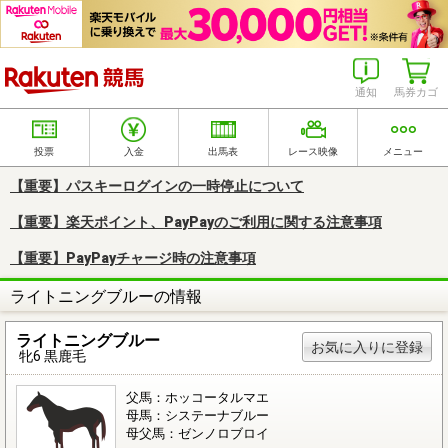
楽天競馬
通知
馬券カゴ
投票
入金
出馬表
レース映像
メニュー
【重要】パスキーログインの一時停止について
【重要】楽天ポイント、PayPayのご利用に関する注意事項
【重要】PayPayチャージ時の注意事項
ライトニングブルーの情報
ライトニングブルー
お気に入りに登録
牝6 黒鹿毛
父馬：ホッコータルマエ
母馬：システーナブルー
母父馬：ゼンノロブロイ