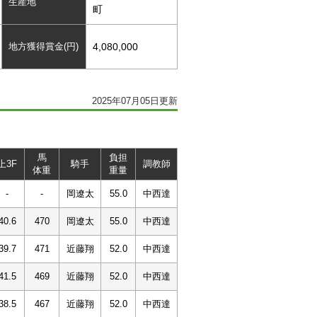
生産地
町
地方獲得賞金(円)
4,080,000
2025年07月05日更新
馬
負担
上3F
騎手
調教師
体重
重量
-
-
岡遼太
55.0
中西達
40.6
470
岡遼太
55.0
中西達
39.7
471
近藤翔
52.0
中西達
41.5
469
近藤翔
52.0
中西達
38.5
467
近藤翔
52.0
中西達