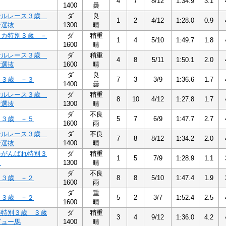
4
7
8/12
1:34.9
3.1
1400
曇
ナルレース３歳
ダ
良
1
2
4/12
1:28.0
0.9
者選抜
1300
晴
イカ特別３歳 －
ダ
稍重
1
4
5/10
1:49.7
1.8
1600
晴
ナルレース３歳
ダ
稍重
4
8
5/11
1:50.1
2.0
者選抜
1600
晴
ダ
良
３３歳 －３
7
3
3/9
1:36.6
1.7
1400
曇
ナルレース３歳
ダ
稍重
8
10
4/12
1:27.8
1.7
者選抜
1300
晴
ダ
不良
５３歳 －５
5
7
6/9
1:47.7
2.7
1600
雨
ナルレース３歳
ダ
不良
7
8
8/12
1:34.2
2.0
者選抜
1400
晴
手がんばれ特別３
ダ
稍重
1
5
7/9
1:28.9
1.1
４
1300
晴
ダ
不良
２３歳 －２
8
8
5/10
1:47.4
1.9
1600
雨
ダ
重
２３歳 －２
5
2
3/7
1:52.4
2.5
1600
晴
楽特別３歳 ３歳
ダ
稍重
3
4
9/12
1:36.0
4.2
ビュー馬
1400
晴