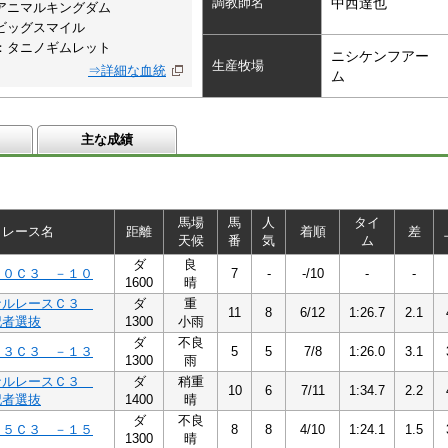
調教師名
中西達也
アニマルキングダム
ビッグスマイル
：タニノギムレット
ニシケンフアー
生産牧場
⇒詳細な血統
ム
主な成績
馬場
馬
人
タイ
レース名
距離
着順
差
天候
番
気
ム
ダ
良
１０Ｃ３ －１０
7
-
-/10
-
-
1600
晴
ナルレースＣ３
ダ
重
11
8
6/12
1:26.7
2.1
記者選抜
1300
小雨
ダ
不良
１３Ｃ３ －１３
5
5
7/8
1:26.0
3.1
1300
雨
ナルレースＣ３
ダ
稍重
10
6
7/11
1:34.7
2.2
記者選抜
1400
晴
ダ
不良
１５Ｃ３ －１５
8
8
4/10
1:24.1
1.5
1300
晴