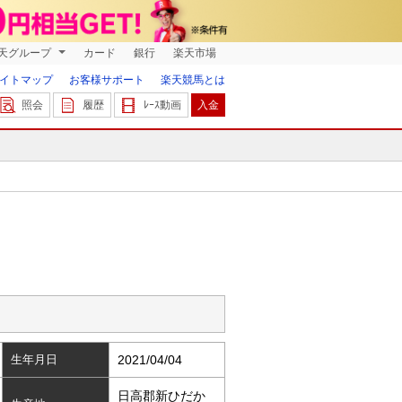
天グループ
カード
銀行
楽天市場
イトマップ
お客様サポート
楽天競馬とは
照会
履歴
ﾚｰｽ動画
入金
生年月日
2021/04/04
日高郡新ひだか