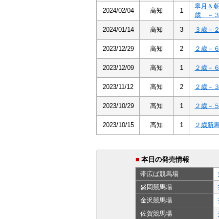
皐月＆
2024/02/04
高知
1
歳 －
2024/01/14
高知
3
３歳－
2023/12/29
高知
2
２歳－
2023/12/09
高知
1
２歳－
2023/11/12
高知
2
２歳－
2023/10/29
高知
1
２歳－
2023/10/15
高知
1
２歳新
■
本日の発売情報
帯広ば
競馬場
盛岡
競馬場
金沢
競馬場
佐賀
競馬場