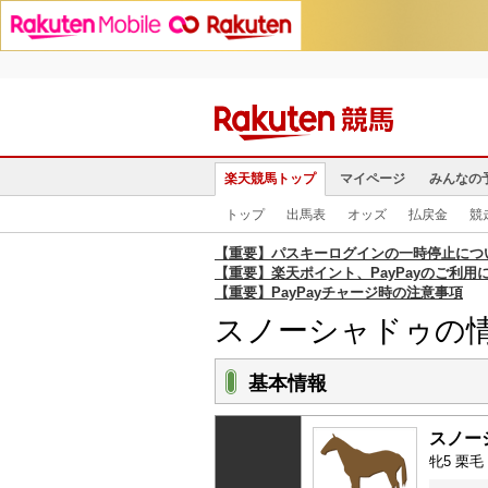
楽天競馬トップ
マイページ
みんなの
トップ
出馬表
オッズ
払戻金
競
【重要】パスキーログインの一時停止につ
【重要】楽天ポイント、PayPayのご利用
【重要】PayPayチャージ時の注意事項
スノーシャドゥの
基本情報
スノー
牝5 栗毛