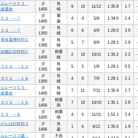
ナルレースＣ３
ダ
良
9
10
11/12
1:35.8
1.7
記者選抜
1400
晴
ダ
重
７Ｃ３ －７
4
4
5/8
1:34.0
2.4
1400
曇
ダ
良
７Ｃ３ －７
8
6
6/9
1:28.0
3.0
1300
晴
弓美枝還暦特別Ｃ
ダ
良
5
7
6/9
1:28.1
2.8
６
1300
晴
マ結婚記念特別Ｃ
ダ
稍重
2
10
10/11
1:35.2
2.2
８
1400
晴
ダ
良
１２Ｃ３ －１２
5
5
1/8
1:29.1
0.5
1300
晴
ダ
良
１８Ｃ３ －１８
4
8
7/9
1:28.1
2.1
1300
晴
ナルレースＣ３
ダ
良
7
11
7/11
1:35.9
1.7
記者選抜
1400
晴
ダ
稍重
１５Ｃ３ －１５
7
10
10/10
1:35.1
2.8
1400
雨
ダ
稍重
８Ｃ３ －８
4
6
11/11
1:52.1
3.4
1600
晴
手がんばれ特別３
ダ
良
1
6
4/12
1:35.6
1.9
３
1400
曇
ナルレース３歳
ダ
不良