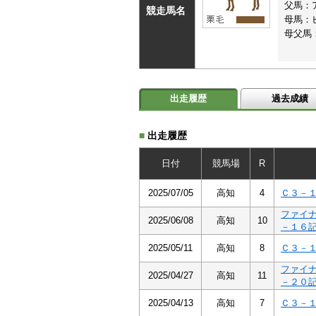
父馬：
競走馬名
母馬：
母父馬
出走履歴
過去成績
■
出走履歴
日付
競馬場
R
2025/07/05
高知
4
Ｃ３－
ファイ
2025/06/08
高知
10
－１６
2025/05/11
高知
8
Ｃ３－
ファイ
2025/04/27
高知
11
－２０
2025/04/13
高知
7
Ｃ３－