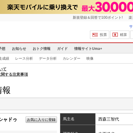
新規登録＆回答で100ポイント!
楽
サ
投票
精算
予想
お知らせ
おトク情報
ガイド
情報サイトUma+
走成績
レース分析
データ分析
カレンダー
映像
いて
に関する注意事項
情報
馬主名
西森三智代
シャドゥ
お気に入りに登録