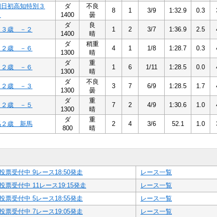
朝日初高知特別３
ダ
不良
8
1
3/9
1:32.9
0.3
３
1400
曇
ダ
良
２３歳 －２
1
2
3/7
1:36.9
2.5
1400
晴
ダ
稍重
６２歳 －６
4
1
1/8
1:28.7
0.3
1300
晴
ダ
重
６２歳 －６
1
6
1/11
1:28.5
0.0
1300
晴
ダ
不良
３２歳 －３
3
7
6/9
1:28.5
1.7
1300
曇
ダ
重
５２歳 －５
7
2
4/9
1:30.6
1.0
1300
晴
ダ
重
馬２歳 新馬
2
4
3/6
52.1
1.0
800
晴
投票受付中 9レース18:50発走
レース一覧
投票受付中 11レース19:15発走
レース一覧
投票受付中 5レース18:55発走
レース一覧
投票受付中 7レース19:05発走
レース一覧