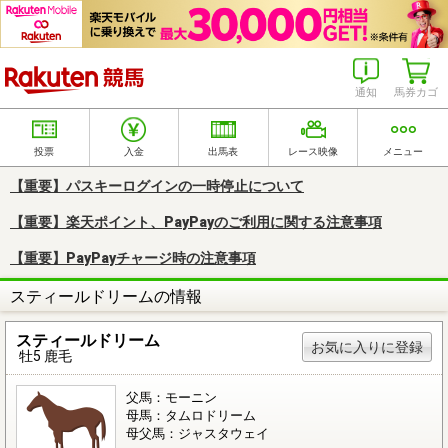
楽天競馬
通知
馬券カゴ
投票
入金
出馬表
レース映像
メニュー
【重要】パスキーログインの一時停止について
【重要】楽天ポイント、PayPayのご利用に関する注意事項
【重要】PayPayチャージ時の注意事項
スティールドリームの情報
スティールドリーム
お気に入りに登録
牡5 鹿毛
父馬：モーニン
母馬：タムロドリーム
母父馬：ジャスタウェイ