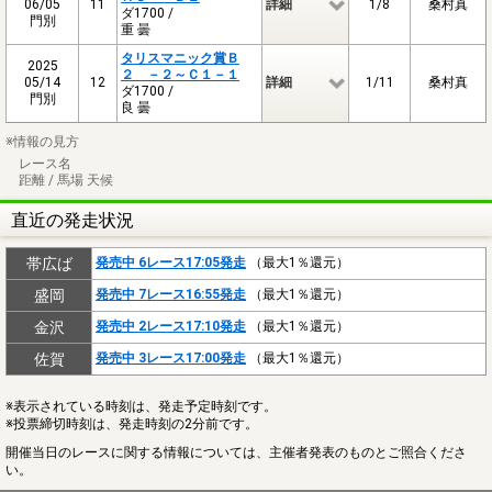
06/05
11
詳細
1/8
桑村真
ダ1700 /
門別
重 曇
タリスマニック賞Ｂ
2025
２ －２～Ｃ１－１
05/14
12
詳細
1/11
桑村真
ダ1700 /
門別
良 曇
※情報の見方
レース名
距離 / 馬場 天候
直近の発走状況
帯広ば
発売中 6レース17:05発走
（最大1％還元）
盛岡
発売中 7レース16:55発走
（最大1％還元）
金沢
発売中 2レース17:10発走
（最大1％還元）
佐賀
発売中 3レース17:00発走
（最大1％還元）
※表示されている時刻は、発走予定時刻です。
※投票締切時刻は、発走時刻の2分前です。
開催当日のレースに関する情報については、主催者発表のものとご照合くださ
い。