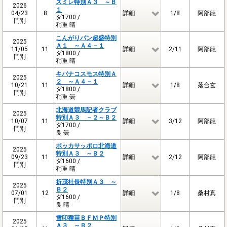
スミレ特別Ａ３ ～Ｂ
2026
１
04/23
8
詳細
1/8
阿部龍
ダ1700 /
門別
稍重 晴
こんがりパン超盛特別
2025
Ａ１ ～Ａ４－１
11/05
11
詳細
2/11
阿部龍
ダ1800 /
門別
稍重 晴
キバナコスモス特別Ａ
2025
２ ～Ａ４－１
10/21
11
詳細
1/8
落合玄
ダ1800 /
門別
稍重 曇
北海道競馬記者クラブ
2025
特別Ａ３ －２～Ｂ２
10/07
11
詳細
3/12
阿部龍
ダ1700 /
門別
良 曇
ポッカサッポロ北海道
2025
特別Ａ３ ～Ｂ２
09/23
11
詳細
2/12
阿部龍
ダ1600 /
門別
稍重 晴
折茂社長特別Ａ３ ～
2025
Ｂ２
07/01
12
詳細
1/8
桑村真
ダ1600 /
門別
良 晴
雪印種苗ＢＦＭＰ特別
2025
Ａ３ ～Ｂ２