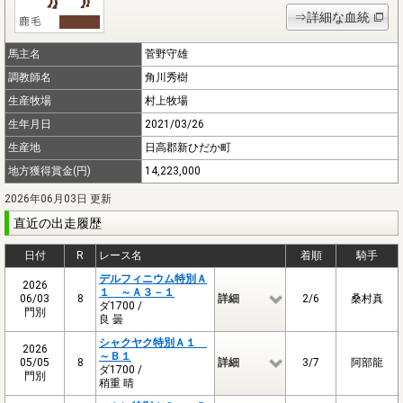
⇒詳細な血統
馬主名
菅野守雄
調教師名
角川秀樹
生産牧場
村上牧場
生年月日
2021/03/26
生産地
日高郡新ひだか町
地方獲得賞金(円)
14,223,000
2026年06月03日 更新
直近の出走履歴
日付
R
レース名
着順
騎手
デルフィニウム特別Ａ
2026
１ ～Ａ３－１
06/03
8
詳細
2/6
桑村真
ダ1700 /
門別
良 曇
シャクヤク特別Ａ１
2026
～Ｂ１
05/05
8
詳細
3/7
阿部龍
ダ1700 /
門別
稍重 晴