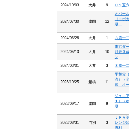
2024/10/03
大井
9
Ｃ１五
オパー
（エポ
2024/07/30
盛岡
12
歳
2024/06/28
大井
1
３歳一
東京ダ
2024/05/13
大井
10
競走３
ン
2024/03/01
大井
3
３歳一
平和賞
流）（
2023/10/25
船橋
11
歳 オ
ジュニ
１）（
2023/09/17
盛岡
9
歳
ＪＲＡ
2023/08/31
門別
3
レンジ
勝利