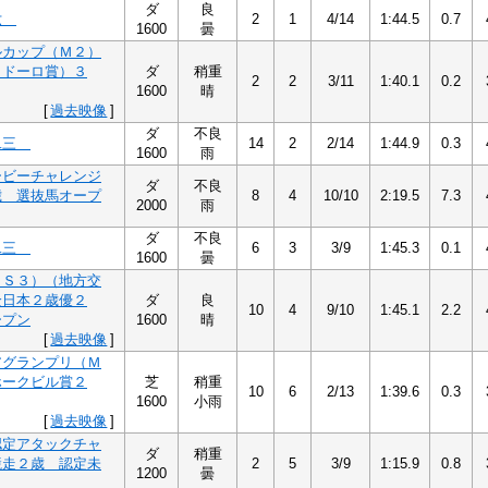
ダ
良
六
2
1
4/14
1:44.5
0.7
1600
曇
ルカップ（Ｍ２）
カドーロ賞）３
ダ
稍重
2
2
3/11
1:40.1
0.2
1600
晴
[
過去映像
]
ダ
不良
二三
14
2
2/14
1:44.9
0.3
1600
雨
ービーチャレンジ
ダ
不良
歳 選抜馬オープ
8
4
10/10
2:19.5
7.3
2000
雨
ダ
不良
二三
6
3
3/9
1:45.3
0.1
1600
曇
（Ｓ３）（地方交
全日本２歳優２
ダ
良
10
4
9/10
1:45.1
2.2
ープン
1600
晴
[
過去映像
]
アグランプリ（Ｍ
ホークビル賞２
芝
稍重
10
6
2/13
1:39.6
0.3
1600
小雨
[
過去映像
]
認定アタックチャ
ダ
稍重
競走２歳 認定未
2
5
3/9
1:15.9
0.8
1200
曇