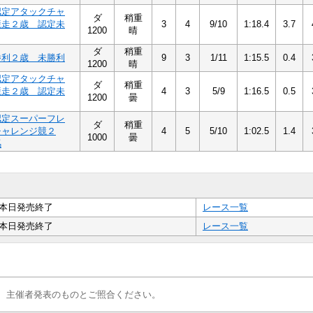
認定アタックチャ
ダ
稍重
競走２歳 認定未
3
4
9/10
1:18.4
3.7
1200
晴
ダ
稍重
勝利２歳 未勝利
9
3
1/11
1:15.5
0.4
1200
晴
認定アタックチャ
ダ
稍重
競走２歳 認定未
4
3
5/9
1:16.5
0.5
1200
曇
認定スーパーフレ
ダ
稍重
チャレンジ競２
4
5
5/10
1:02.5
1.4
1000
曇
馬
本日発売終了
レース一覧
本日発売終了
レース一覧
、主催者発表のものとご照合ください。