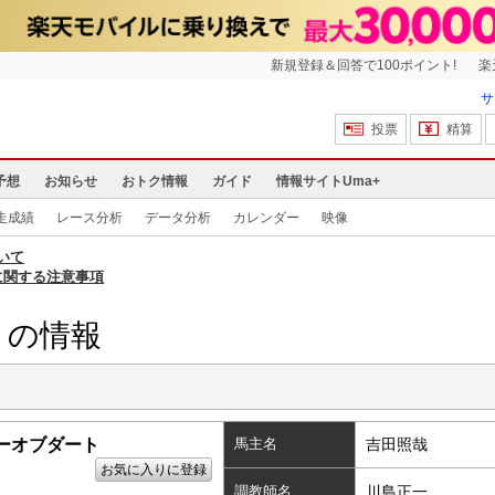
新規登録＆回答で100ポイント!
楽
サ
投票
精算
予想
お知らせ
おトク情報
ガイド
情報サイトUma+
走成績
レース分析
データ分析
カレンダー
映像
いて
に関する注意事項
トの情報
ーオブダート
馬主名
吉田照哉
お気に入りに登録
調教師名
川島正一