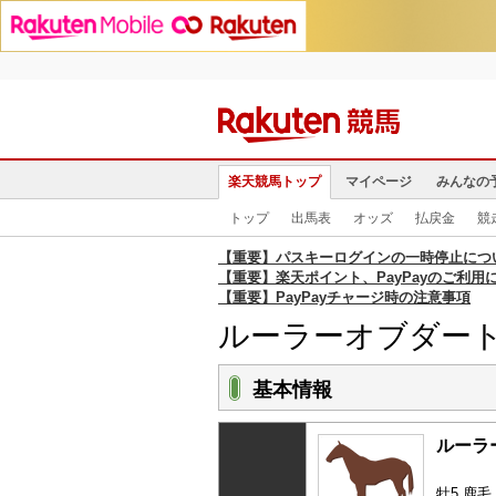
楽天競馬トップ
マイページ
みんなの
トップ
出馬表
オッズ
払戻金
競
【重要】パスキーログインの一時停止につ
【重要】楽天ポイント、PayPayのご利用
【重要】PayPayチャージ時の注意事項
ルーラーオブダー
基本情報
ルーラ
牡5 鹿毛