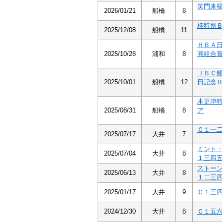
笑門来
2026/01/21
船橋
8
柊特別
2025/12/08
船橋
11
ＨＢＡ
2025/10/28
浦和
8
同組合
ＪＢＣ
2025/10/01
船橋
12
日記念
木更津
2025/08/31
船橋
8
ア
Ｃ１一
2025/07/17
大井
7
ミント
2025/07/04
大井
8
１三四
ストー
2025/06/13
大井
8
１二三
2025/01/17
大井
9
Ｃ１三
2024/12/30
大井
8
Ｃ１五