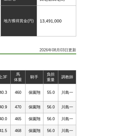
地方獲得賞金(円)
13,491,000
2026年08月03日更新
馬
負担
上3F
騎手
調教師
体重
重量
40.3
460
保園翔
55.0
川島一
40.9
470
保園翔
56.0
川島一
40.0
465
保園翔
56.0
川島一
41.5
468
保園翔
56.0
川島一