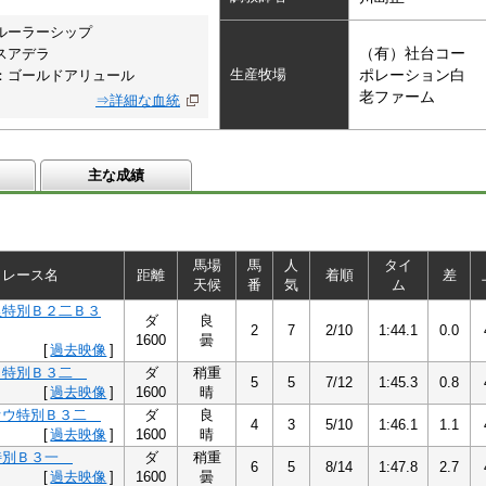
ルーラーシップ
（有）社台コー
スアデラ
生産牧場
ポレーション白
：ゴールドアリュール
老ファーム
⇒詳細な血統
主な成績
馬場
馬
人
タイ
レース名
距離
着順
差
天候
番
気
ム
里特別Ｂ２二Ｂ３
ダ
良
2
7
2/10
1:44.1
0.0
1600
曇
[
過去映像
]
り特別Ｂ３二
ダ
稍重
5
5
7/12
1:45.3
0.8
[
過去映像
]
1600
晴
オウ特別Ｂ３二
ダ
良
4
3
5/10
1:46.1
1.1
[
過去映像
]
1600
晴
特別Ｂ３一
ダ
稍重
6
5
8/14
1:47.8
2.7
[
過去映像
]
1600
曇