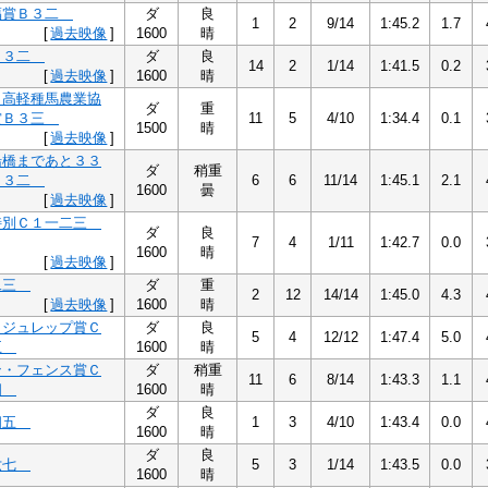
福賞Ｂ３二
ダ
良
1
2
9/14
1:45.2
1.7
[
過去映像
]
1600
晴
Ｂ３二
ダ
良
14
2
1/14
1:41.5
0.2
[
過去映像
]
1600
晴
日高軽種馬農業協
ダ
重
賞Ｂ３三
11
5
4/10
1:34.4
0.1
1500
晴
[
過去映像
]
船橋まであと３３
ダ
稍重
Ｂ３二
6
6
11/14
1:45.1
2.1
1600
曇
[
過去映像
]
特別Ｃ１一二三
ダ
良
7
4
1/11
1:42.7
0.0
1600
晴
[
過去映像
]
二三
ダ
重
2
12
14/14
1:45.0
4.3
[
過去映像
]
1600
晴
・ジュレップ賞Ｃ
ダ
良
5
4
12/12
1:47.4
5.0
五
1600
晴
ン・フェンス賞Ｃ
ダ
稍重
11
6
8/14
1:43.3
1.1
四
1600
晴
ダ
良
四五
1
3
4/10
1:43.4
0.0
1600
晴
ダ
良
六七
5
3
1/14
1:43.5
0.0
1600
晴