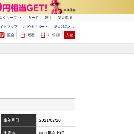
天グループ
カード
銀行
楽天市場
イトマップ
お客様サポート
楽天競馬とは
照会
履歴
ﾚｰｽ動画
入金
生年月日
2021/02/20
生産地
白老郡白老町