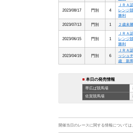
ＪＲＡ
2023/08/17
門別
4
レンジ
勝利
2023/07/13
門別
1
２歳未
ＪＲＡ
2023/06/15
門別
1
レンジ
勝利
ＪＲＡ
2023/04/19
門別
6
ッシュ
歳 新
■
本日の発売情報
帯広ば
競馬場
佐賀
競馬場
開催当日のレースに関する情報については