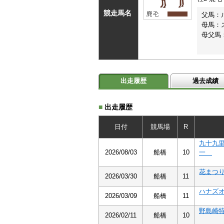
競走馬名
父馬：
母馬：
母父馬
出走履歴
過去成績
■
出走履歴
日付
競馬場
R
九十九
2026/08/03
船橋
10
一
花まつ
2026/03/30
船橋
11
ハナズ
2026/03/09
船橋
11
野島崎
2026/02/11
船橋
10