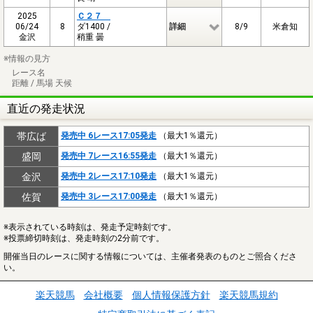
2025
Ｃ２７
06/24
8
ダ1400 /
詳細
8/9
米倉知
金沢
稍重 曇
※情報の見方
レース名
距離 / 馬場 天候
直近の発走状況
帯広ば
発売中 6レース17:05発走
（最大1％還元）
盛岡
発売中 7レース16:55発走
（最大1％還元）
金沢
発売中 2レース17:10発走
（最大1％還元）
佐賀
発売中 3レース17:00発走
（最大1％還元）
※表示されている時刻は、発走予定時刻です。
※投票締切時刻は、発走時刻の2分前です。
開催当日のレースに関する情報については、主催者発表のものとご照合くださ
い。
楽天競馬
会社概要
個人情報保護方針
楽天競馬規約