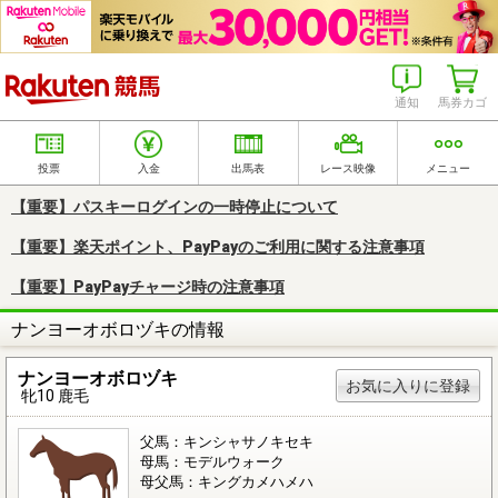
楽天競馬
通知
馬券カゴ
投票
入金
出馬表
レース映像
メニュー
【重要】パスキーログインの一時停止について
【重要】楽天ポイント、PayPayのご利用に関する注意事項
【重要】PayPayチャージ時の注意事項
ナンヨーオボロヅキの情報
ナンヨーオボロヅキ
お気に入りに登録
牝10 鹿毛
父馬：キンシャサノキセキ
母馬：モデルウォーク
母父馬：キングカメハメハ