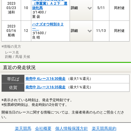
2023
（準重賞）Ａ２下 選
03/23
10
抜牝馬
詳細
5/11
岡村健
浦和
ダ1400 /
重 曇
ハナズオウ特別Ｂ２
2023
一
03/16
12
詳細
11/13
岡村健
ダ1600 /
船橋
良 晴
※情報の見方
レース名
距離 / 馬場 天候
直近の発走状況
帯広ば
発売中 4レース16:30発走
（最大1％還元）
佐賀
発売中 2レース16:35発走
（最大1％還元）
※表示されている時刻は、発走予定時刻です。
※投票締切時刻は、発走時刻の2分前です。
開催当日のレースに関する情報については、主催者発表のものとご照合くださ
い。
楽天競馬
会社概要
個人情報保護方針
楽天競馬規約