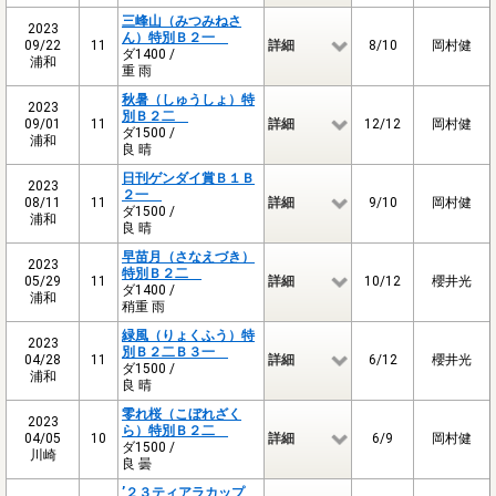
三峰山（みつみねさ
2023
ん）特別Ｂ２一
09/22
11
詳細
8/10
岡村健
ダ1400 /
浦和
重 雨
秋暑（しゅうしょ）特
2023
別Ｂ２二
09/01
11
詳細
12/12
岡村健
ダ1500 /
浦和
良 晴
日刊ゲンダイ賞Ｂ１Ｂ
2023
２一
08/11
11
詳細
9/10
岡村健
ダ1500 /
浦和
良 晴
早苗月（さなえづき）
2023
特別Ｂ２二
05/29
11
詳細
10/12
櫻井光
ダ1400 /
浦和
稍重 雨
緑風（りょくふう）特
2023
別Ｂ２二Ｂ３一
04/28
11
詳細
6/12
櫻井光
ダ1500 /
浦和
良 晴
零れ桜（こぼれざく
2023
ら）特別Ｂ２二
04/05
10
詳細
6/9
岡村健
ダ1500 /
川崎
良 曇
’２３ティアラカップ