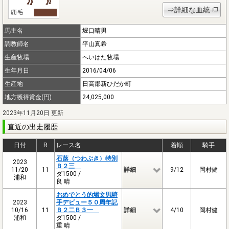
⇒詳細な血統
馬主名
堀口晴男
調教師名
平山真希
生産牧場
へいはた牧場
生年月日
2016/04/06
生産地
日高郡新ひだか町
地方獲得賞金(円)
24,025,000
2023年11月20日 更新
直近の出走履歴
日付
R
レース名
着順
騎手
石蕗（つわぶき）特別
2023
Ｂ２三
11/20
11
詳細
9/12
岡村健
ダ1500 /
浦和
良 晴
おめでとう的場文男騎
2023
手デビュー５０周年記
10/16
11
Ｂ２二Ｂ３一
詳細
4/10
岡村健
浦和
ダ1500 /
重 晴