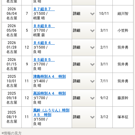
名古屋
良 晴
2026
Ｂ７組Ｂ７
06/04
7
ダ1500 /
詳細
10/11
細川智
名古屋
稍重 晴
2026
Ｂ８組Ｂ８
05/06
5
ダ1700 /
詳細
3/11
小笠羚
名古屋
稍重 曇
2026
Ｂ４組Ｂ４
01/28
12
ダ1500 /
詳細
2/11
筒井勇
名古屋
良 晴
2026
Ｂ５組Ｂ５
01/15
9
ダ1700 /
詳細
3/11
筒井勇
名古屋
良 晴
2025
津島特別Ａ４ 特別
10/01
11
ダ1400 /
詳細
7/11
筒井勇
名古屋
良 晴
2025
高浜特別Ａ４ 特別
09/18
12
ダ1700 /
詳細
9/12
藤原幹
名古屋
良 晴
風鈴（ふうりん）特別
2025
Ａ５ 特別
08/19
11
詳細
3/12
塚本征
ダ1500 /
名古屋
良 晴
※情報の見方