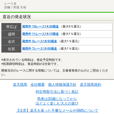
レース名
距離 / 馬場 天候
直近の発走状況
帯広ば
発売中 10レース19:25発走
（最大5％還元）
盛岡
発売中 11レース19:15発走
（最大1％還元）
金沢
発売中 5レース18:55発走
（最大1％還元）
佐賀
発売中 7レース19:05発走
（最大1％還元）
※表示されている時刻は、発走予定時刻です。
※投票締切時刻は、発走時刻の2分前です。
開催当日のレースに関する情報については、主催者発表のものとご照合くださ
い。
楽天競馬
会社概要
個人情報保護方針
楽天競馬規約
特定商取引法に基づく表記
馬券は20歳になってから
ほどよく楽しむ大人の遊び
【注意】楽天を装った不審なメールやSMSについて