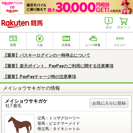
楽天競馬
通知
馬券カゴ
投票
入金
出馬表
レース映像
メニュー
【重要】パスキーログインの一時停止について
【重要】楽天ポイント、PayPayのご利用に関する注意事項
【重要】PayPayチャージ時の注意事項
メイショウサキガケの情報
メイショウサキガケ
お気に入りに登録
牡7 鹿毛
父馬：トゥザグローリー
母馬：ピエナマーメイド
母父馬：タイキシャトル