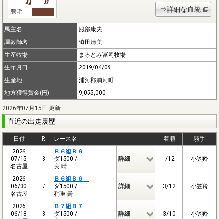
⇒詳細な血統
馬主名
服部康夫
調教師名
迫田清美
生産牧場
まるとみ冨岡牧場
生年月日
2019/04/09
生産地
浦河郡浦河町
地方獲得賞金(円)
9,055,000
2026年07月15日 更新
直近の出走履歴
日付
R
レース名
着順
騎手
2026
Ｂ６組Ｂ６
07/15
8
ダ1500 /
詳細
-/12
小笠羚
名古屋
良 晴
2026
Ｂ６組Ｂ６
06/30
7
ダ1500 /
詳細
3/12
小笠羚
名古屋
稍重 曇
2026
Ｂ７組Ｂ７
06/18
8
ダ1500 /
詳細
3/10
小笠羚