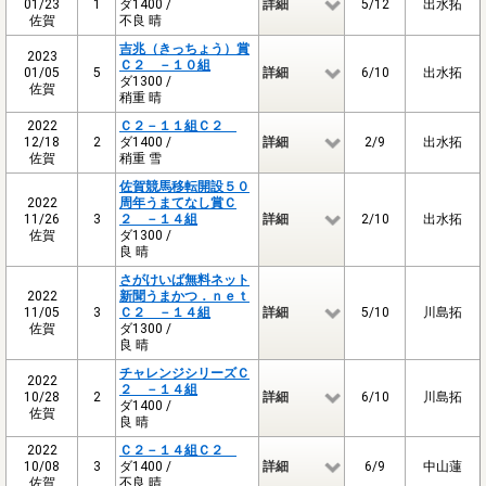
01/23
1
ダ1400 /
詳細
5/12
出水拓
佐賀
不良 晴
吉兆（きっちょう）賞
2023
Ｃ２ －１０組
01/05
5
詳細
6/10
出水拓
ダ1300 /
佐賀
稍重 晴
2022
Ｃ２－１１組Ｃ２
12/18
2
ダ1400 /
詳細
2/9
出水拓
佐賀
稍重 雪
佐賀競馬移転開設５０
2022
周年うまてなし賞Ｃ
11/26
3
２ －１４組
詳細
2/10
出水拓
佐賀
ダ1300 /
良 晴
さがけいば無料ネット
2022
新聞うまかつ．ｎｅｔ
11/05
3
Ｃ２ －１４組
詳細
5/10
川島拓
佐賀
ダ1300 /
良 晴
チャレンジシリーズＣ
2022
２ －１４組
10/28
2
詳細
6/10
川島拓
ダ1400 /
佐賀
良 晴
2022
Ｃ２－１４組Ｃ２
10/08
3
ダ1400 /
詳細
6/9
中山蓮
佐賀
不良 晴