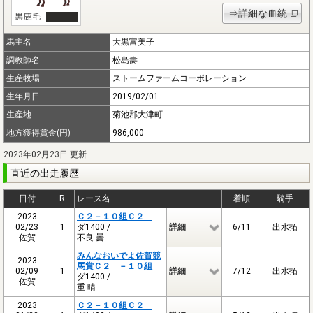
⇒詳細な血統
馬主名
大黒富美子
調教師名
松島壽
生産牧場
ストームファームコーポレーション
生年月日
2019/02/01
生産地
菊池郡大津町
地方獲得賞金(円)
986,000
2023年02月23日 更新
直近の出走履歴
日付
R
レース名
着順
騎手
2023
Ｃ２－１０組Ｃ２
02/23
1
ダ1400 /
詳細
6/11
出水拓
佐賀
不良 曇
みんなおいでよ佐賀競
2023
馬賞Ｃ２ －１０組
02/09
1
詳細
7/12
出水拓
ダ1400 /
佐賀
重 晴
2023
Ｃ２－１０組Ｃ２