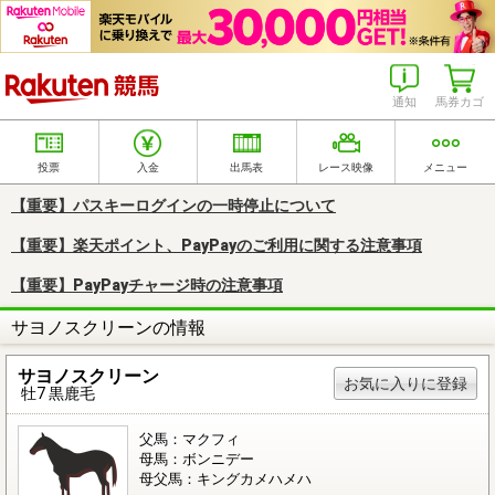
楽天競馬
通知
馬券カゴ
投票
入金
出馬表
レース映像
メニュー
【重要】パスキーログインの一時停止について
【重要】楽天ポイント、PayPayのご利用に関する注意事項
【重要】PayPayチャージ時の注意事項
サヨノスクリーンの情報
サヨノスクリーン
お気に入りに登録
牡7 黒鹿毛
父馬：マクフィ
母馬：ボンニデー
母父馬：キングカメハメハ