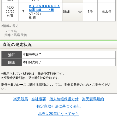
ＫＹＵＳＨＵＤＲＥＡ
2022
Ｍ賞３歳 －７組
09/20
7
詳細
5/9
出水拓
ダ1400 /
佐賀
重 晴
※情報の見方
レース名
距離 / 馬場 天候
直近の発走状況
浦和
本日発売終了
園田
本日発売終了
※表示されている時刻は、発走予定時刻です。
※投票締切時刻は、発走時刻の2分前です。
開催当日のレースに関する情報については、主催者発表のものとご照合くださ
い。
楽天競馬
会社概要
個人情報保護方針
楽天競馬規約
特定商取引法に基づく表記
馬券は20歳になってから