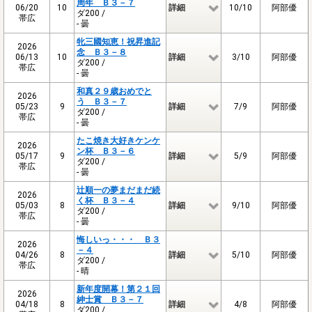
周年 Ｂ３－７
06/20
10
詳細
10/10
阿部優
ダ200 /
帯広
- 曇
牝三國知恵！祝昇進記
2026
念 Ｂ３－８
06/13
10
詳細
3/10
阿部優
ダ200 /
帯広
- 曇
和真２９歳おめでと
2026
う Ｂ３－７
05/23
9
詳細
7/9
阿部優
ダ200 /
帯広
- 曇
たこ焼き大好きケンケ
2026
ン杯 Ｂ３－６
05/17
9
詳細
5/9
阿部優
ダ200 /
帯広
- 曇
辻順一の夢まだまだ続
2026
く杯 Ｂ３－４
05/03
8
詳細
9/10
阿部優
ダ200 /
帯広
- 曇
悔しいっ・・・ Ｂ３
2026
－４
04/26
8
詳細
5/10
阿部優
ダ200 /
帯広
- 晴
新年度開幕！第２１回
2026
紳士賞 Ｂ３－７
04/18
8
詳細
4/8
阿部優
ダ200 /