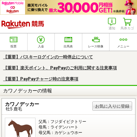
楽天競馬
通知
馬券カゴ
投票
入金
出馬表
レース映像
メニュー
【重要】パスキーログインの一時停止について
【重要】楽天ポイント、PayPayのご利用に関する注意事項
【重要】PayPayチャージ時の注意事項
カワノデッカーの情報
カワノデッカー
お気に入りに登録
牡5 鹿毛
父馬：フジダイビクトリー
母馬：ライデンハート
母父馬：カゲシュウホー