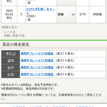
帯広
- 晴
たびりずむ杯 Ｂ４－
2026
１
03/22
5
詳細
5/10
阿部優
ダ200 /
帯広
- 晴
※情報の見方
レース名
距離 / 馬場 天候
直近の発走状況
帯広ば
発売中 7レース17:40発走
（最大1％還元）
盛岡
発売中 8レース17:25発走
（最大1％還元）
金沢
発売中 3レース17:45発走
（最大1％還元）
佐賀
発売中 4レース17:35発走
（最大1％還元）
※表示されている時刻は、発走予定時刻です。
※投票締切時刻は、発走時刻の2分前です。
開催当日のレースに関する情報については、主催者発表のものとご照合くださ
い。