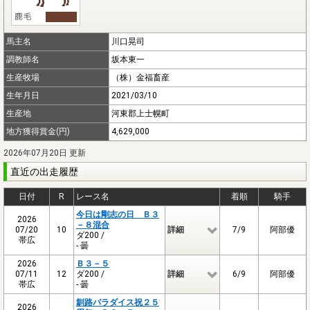
馬主名
川口晃司
調教師名
坂本東一
生産牧場
（株）金福畜産
生年月日
2021/03/10
生産地
河東郡上士幌町
地方獲得賞金(円)
4,629,000
2026年07月20日 更新
直近の出走履歴
日付
R
レース名
着順
騎手
今日は剛志の日 Ｂ３
2026
－８混合
07/20
10
詳細
7/9
阿部優
ダ200 /
帯広
- 曇
2026
Ｂ３－５
07/11
12
ダ200 /
詳細
6/9
阿部優
帯広
- 曇
釧路パラダイス祝２５
2026